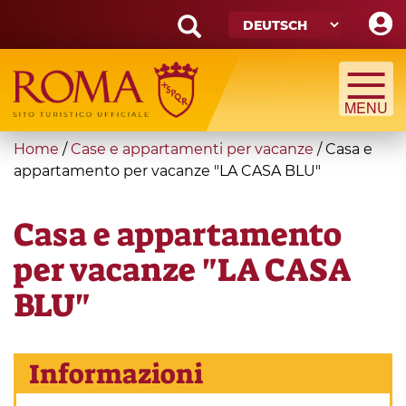
Skip
to
main
Search
content
form
Suche
You
Home
/
Case e appartamenti per vacanze
/
Casa e
are
appartamento per vacanze "LA CASA BLU"
here
Casa e appartamento
per vacanze "LA CASA
BLU"
Informazioni