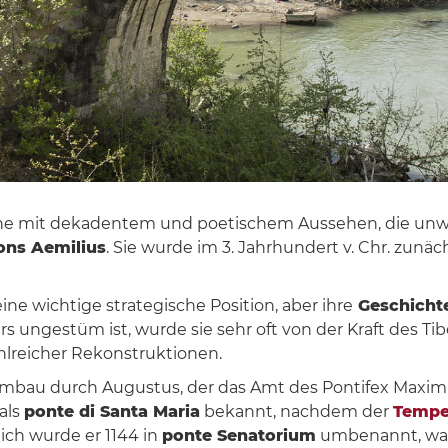
ne mit dekadentem und poetischem Aussehen, die unwei
ons Aemilius
. Sie wurde im 3. Jahrhundert v. Chr. zunä
ine wichtige strategische Position, aber ihre
Geschichte
s ungestüm ist, wurde sie sehr oft von der Kraft des Ti
hlreicher Rekonstruktionen.
Umbau durch Augustus, der das Amt des Pontifex Maxi
als
ponte di Santa Maria
bekannt, nachdem der
Tempe
ich wurde er 1144 in
ponte Senatorium
umbenannt, wah