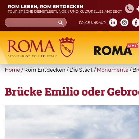
Skip
ROM LEBEN, ROM ENTDECKEN
to
TOURISTISCHE DIENSTLEISTUNGEN UND KULTURELLES ANGEBOT
main
Search
FOLGE UNS AUF:
content
form
Suche
You
Home
/
Rom Entdecken
/
Die Stadt
/
Monumente
/
Br
are
here
Brücke Emilio oder Gebr