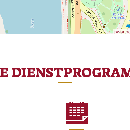
Leaflet
|
© 
RE DIENSTPROGRA