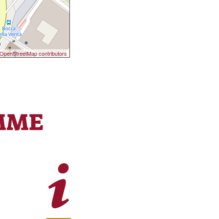
OpenStreetMap contributors
MME