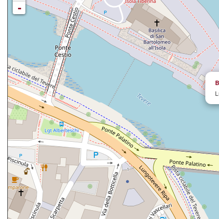
-
B
L