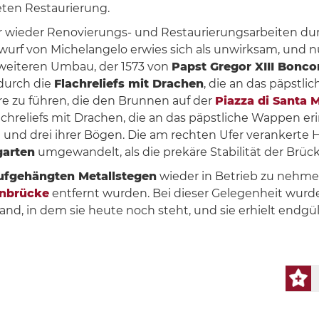
ten Restaurierung.
wieder Renovierungs- und Restaurierungsarbeiten durc
wurf von Michelangelo erwies sich als unwirksam, und n
weiteren Umbau, der 1573 von
Papst Gregor XIII Bonc
durch die
Flachreliefs mit Drachen
, die an das päpstli
e zu führen, die den Brunnen auf der
Piazza di Santa M
lachreliefs mit Drachen, die an das päpstliche Wappen er
 und drei ihrer Bögen. Die am rechten Ufer verankerte Hä
arten
umgewandelt, als die prekäre Stabilität der Brüc
ufgehängten Metallstegen
wieder in Betrieb zu nehmen:
inbrücke
entfernt wurden. Bei dieser Gelegenheit wurd
nd, in dem sie heute noch steht, und sie erhielt endgü