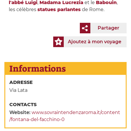
l'abbé Luigi
,
Madama Lucrezia
et le
Babouin
,
les célèbres
statues parlantes
de Rome.
Partager
Ajoutez à mon voyage
Informations
ADRESSE
Via Lata
CONTACTS
Website:
www.sovraintendenzaroma.it/content
/fontana-del-facchino-0