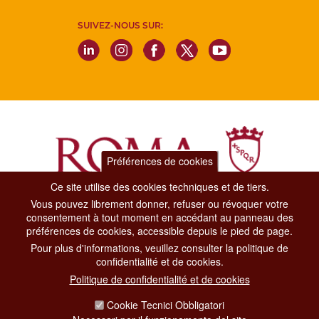
SUIVEZ-NOUS SUR:
Préférences de cookies
Ce site utilise des cookies techniques et de tiers.
Vous pouvez librement donner, refuser ou révoquer votre
Dipartimento Grandi Eventi, Sport, Turismo e Moda.
consentement à tout moment en accédant au panneau des
Via di San Basilio, 51
préférences de cookies, accessible depuis le pied de page.
00187 Roma
Pour plus d'informations, veuillez consulter la politique de
confidentialité et de cookies.
CONTACT CENTER TEL. 06 06 08
Politique de confidentialité et de cookies
CONTATTA LA REDAZIONE
Cookie Tecnici Obbligatori