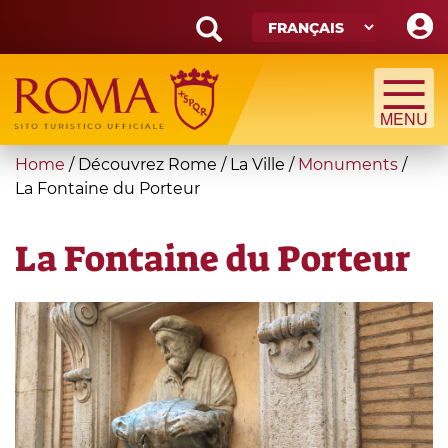
Skip
to
main
Search
content
form
Recherche
You
Home
/
Découvrez Rome
/
La Ville
/
Monuments
/
are
La Fontaine du Porteur
here
La Fontaine du Porteur