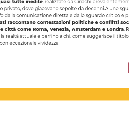
uasi tutte inedite
, realizzate da Ciriachi prevalentement
ivio privato, dove giacevano sepolte da decenni.A uno sg
afo dalla comunicazione diretta e dallo sguardo critico e 
ati raccontano contestazioni politiche e conflitti so
verse città come Roma, Venezia, Amsterdam e Londra
. 
 realtà attuale e perfino a chi, come suggerisce il titol
con eccezionale vividezza.