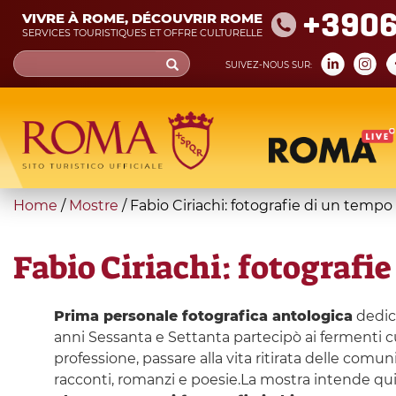
Skip
+390
VIVRE À ROME, DÉCOUVRIR ROME
to
SERVICES TOURISTIQUES ET OFFRE CULTURELLE
main
Search
SUIVEZ-NOUS SUR:
content
form
Recherche
You
Home
/
Mostre
/
Fabio Ciriachi: fotografie di un tempo
are
here
Fabio Ciriachi: fotografi
Prima personale fotografica antologica
dedic
anni Sessanta e Settanta partecipò ai fermenti c
professione, passare alla vita ritirata delle comun
racconti, romanzi e poesie.La mostra intende quin