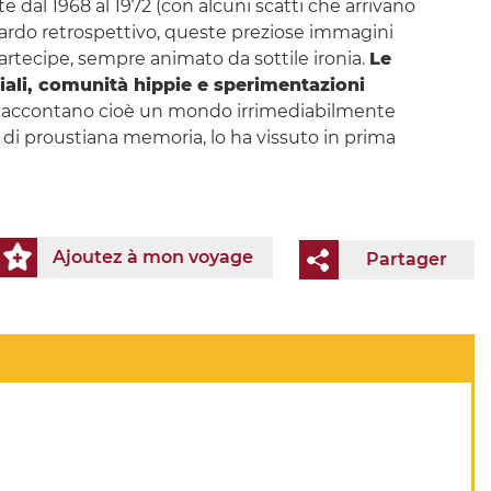
e dal 1968 al 1972 (con alcuni scatti che arrivano
uardo retrospettivo, queste preziose immagini
partecipe, sempre animato da sottile ironia.
Le
ciali, comunità hippie e sperimentazioni
Raccontano cioè un mondo irrimediabilmente
o di proustiana memoria, lo ha vissuto in prima
Ajoutez à mon voyage
Partager