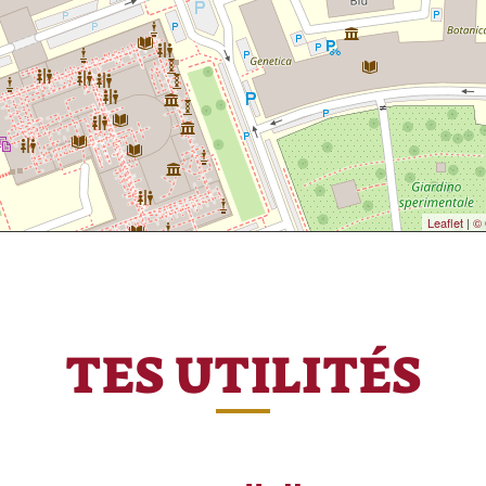
Leaflet
|
© 
TES UTILITÉS