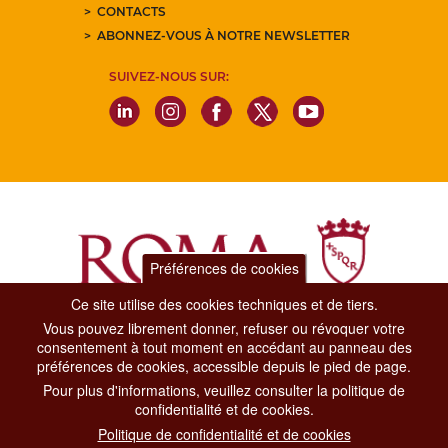
CONTACTS
ABONNEZ-VOUS À NOTRE NEWSLETTER
SUIVEZ-NOUS SUR:
Préférences de cookies
Ce site utilise des cookies techniques et de tiers.
Vous pouvez librement donner, refuser ou révoquer votre
Dipartimento Grandi Eventi, Sport, Turismo e Moda.
consentement à tout moment en accédant au panneau des
Via di San Basilio, 51
préférences de cookies, accessible depuis le pied de page.
00187 Roma
Pour plus d'informations, veuillez consulter la politique de
confidentialité et de cookies.
CONTACT CENTER TEL. 06 06 08
Politique de confidentialité et de cookies
CONTATTA LA REDAZIONE