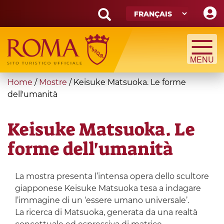
Skip
to
main
Search
content
form
Recherche
You
Home
/
Mostre
/
Keisuke Matsuoka. Le forme
are
dell'umanità
here
Keisuke Matsuoka. Le
forme dell'umanità
La mostra presenta l’intensa opera dello scultore
giapponese Keisuke Matsuoka tesa a indagare
l’immagine di un ‘essere umano universale’.
La ricerca di Matsuoka, generata da una realtà