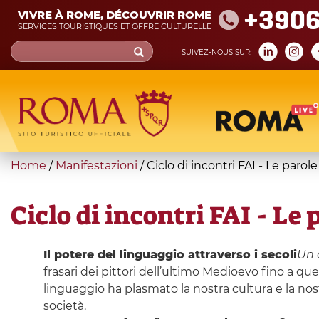
Skip
+390
VIVRE À ROME, DÉCOUVRIR ROME
to
SERVICES TOURISTIQUES ET OFFRE CULTURELLE
main
Search
SUIVEZ-NOUS SUR:
content
form
Recherche
You
Home
/
Manifestazioni
/
Ciclo di incontri FAI - Le parole
are
here
Ciclo di incontri FAI - Le 
Il potere del linguaggio attraverso i secoli
Un 
frasari dei pittori dell’ultimo Medioevo fino a qu
linguaggio ha plasmato la nostra cultura e la nost
società.