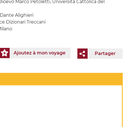
edioevo
Marco Petoletti, Università Cattolica del
Dante Alighieri
ice Dizionari Treccani
Milano
Ajoutez à mon voyage
Partager