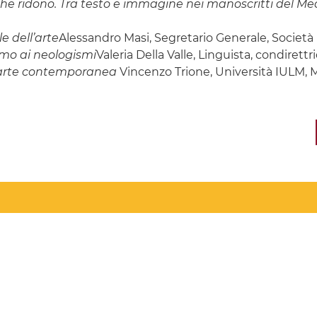
he ridono. Tra testo e immagine nei manoscritti del M
e dell’arte
Alessandro Masi, Segretario Generale, Società 
smo ai neologismi
Valeria Della Valle, Linguista, condirettr
l’arte contemporanea
Vincenzo Trione, Università IULM, 