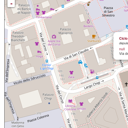
-
Ciclo 
depuis
null
Via d