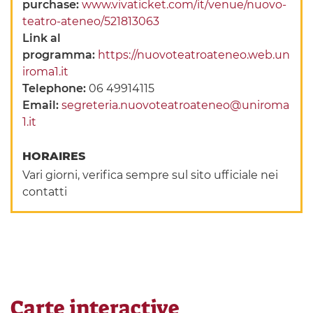
purchase:
www.vivaticket.com/it/venue/nuovo-
teatro-ateneo/521813063
Link al
programma:
https://nuovoteatroateneo.web.un
iroma1.it
Telephone:
06 49914115
Email:
segreteria.nuovoteatroateneo@uniroma
1.it
HORAIRES
Vari giorni, verifica sempre sul sito ufficiale nei
contatti
Carte interactive