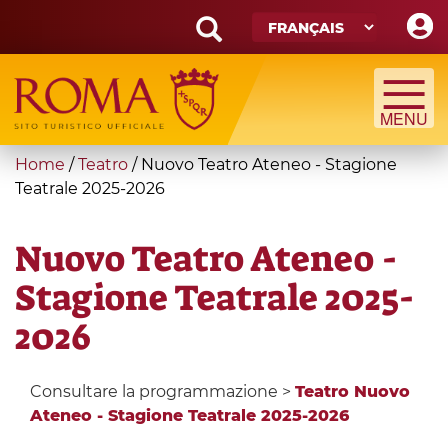
Skip
to
main
Search
content
form
Recherche
You
Home
/
Teatro
/
Nuovo Teatro Ateneo - Stagione
are
Teatrale 2025-2026
here
Nuovo Teatro Ateneo -
Stagione Teatrale 2025-
2026
Consultare la programmazione >
Teatro Nuovo
Ateneo - Stagione Teatrale 2025-2026