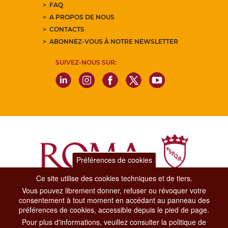
FAQ
A PROPOS DE NOUS
CONTACTS
ABONNEZ-VOUS À NOTRE NEWSLETTER
SUIVEZ-NOUS SUR:
Préférences de cookies
Ce site utilise des cookies techniques et de tiers.
Vous pouvez librement donner, refuser ou révoquer votre
Dipartimento Grandi Eventi, Sport, Turismo e Moda.
consentement à tout moment en accédant au panneau des
Via di San Basilio, 51
préférences de cookies, accessible depuis le pied de page.
00187 Roma
Pour plus d'informations, veuillez consulter la politique de