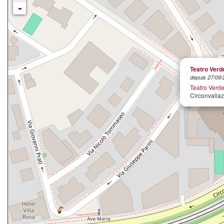
-
Teatro Verd
depuis 27/09/
Teatro Verd
Circonvallaz