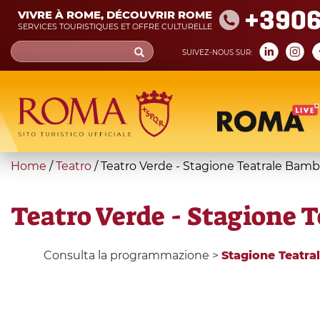
Skip
+390
VIVRE À ROME, DÉCOUVRIR ROME
to
SERVICES TOURISTIQUES ET OFFRE CULTURELLE
main
Search
SUIVEZ-NOUS SUR:
content
form
Recherche
You
Home
/
Teatro
/
Teatro Verde - Stagione Teatrale Bamb
are
here
Teatro Verde - Stagione 
Consulta la programmazione >
Stagione Teatra