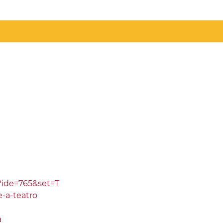
x?ide=765&set=T
e-a-teatro
a