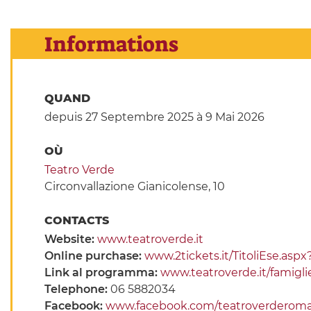
Informations
QUAND
depuis 27 Septembre 2025
à 9 Mai 2026
OÙ
Teatro Verde
Circonvallazione Gianicolense, 10
CONTACTS
Website:
www.teatroverde.it
Online purchase:
www.2tickets.it/TitoliEse.asp
Link al programma:
www.teatroverde.it/famigli
Telephone:
06 5882034
Facebook:
www.facebook.com/teatroverderom