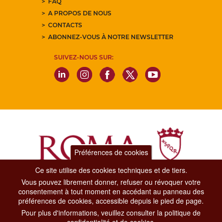
FAQ
A PROPOS DE NOUS
CONTACTS
ABONNEZ-VOUS À NOTRE NEWSLETTER
SUIVEZ-NOUS SUR:
Préférences de cookies
Ce site utilise des cookies techniques et de tiers.
Vous pouvez librement donner, refuser ou révoquer votre
Dipartimento Grandi Eventi, Sport, Turismo e Moda.
consentement à tout moment en accédant au panneau des
Via di San Basilio, 51
préférences de cookies, accessible depuis le pied de page.
00187 Roma
Pour plus d'informations, veuillez consulter la politique de