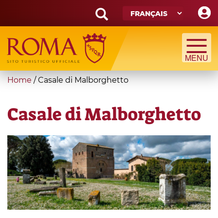
Skip
to
main
Search
content
form
Recherche
You
Home
/
Casale di Malborghetto
are
here
Casale di Malborghetto
Malborghetto
1920x700.jpg