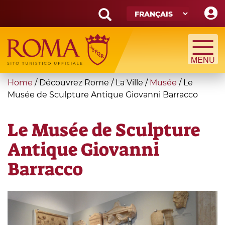
Skip
to
main
Search
content
form
Recherche
You
Home
/
Découvrez Rome
/
La Ville
/
Musée
/
Le
are
Musée de Sculpture Antique Giovanni Barracco
here
Le Musée de Sculpture
Antique Giovanni
Barracco