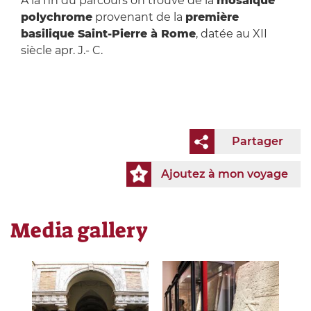
A la fin du parcours on trouve de la
mosaïque
polychrome
provenant de la
première
basilique Saint-Pierre à Rome
, datée au XII
siècle apr. J.- C.
Partager
Ajoutez à mon voyage
Media gallery