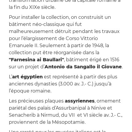
transformation urbaine de la capitale romaine à
la fin du XIXe siècle.
Pour installer la collection, on construisit un
bâtiment néo-classique qui fut
malheureusement détruit pendant les travaux
pour l’élargissement de Corso Vittorio
Emanuele II. Seulement à partir de 1948, la
collection put être réorganisée dans la
"Farnesina ai Baullari"
, bâtiment érigé en 1516
sur un projet d’
Antonio da Sangallo il Giovane
.
L’
art égyptien
est représenté à partir des plus
anciennes dynasties (3.000 av. J.- C.) jusqu’à
l’époque romaine.
Les précieuses plaques
assyriennes
, ornement
pariétal des palais d’Assurbanipal à Ninive et
Senacherib à Nirmud, du VII et VI siècle av. J.- C.,
proviennent de la Mésopotamie.