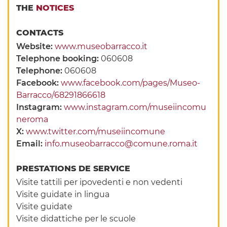
THE
NOTICES
CONTACTS
Website:
www.museobarracco.it
Telephone booking:
060608
Telephone:
060608
Facebook:
www.facebook.com/pages/Museo-
Barracco/68291866618
Instagram:
www.instagram.com/museiincomu
neroma
X:
www.twitter.com/museiincomune
Email:
info.museobarracco@comune.roma.it
PRESTATIONS DE SERVICE
Visite tattili per ipovedenti e non vedenti
Visite guidate in lingua
Visite guidate
Visite didattiche per le scuole