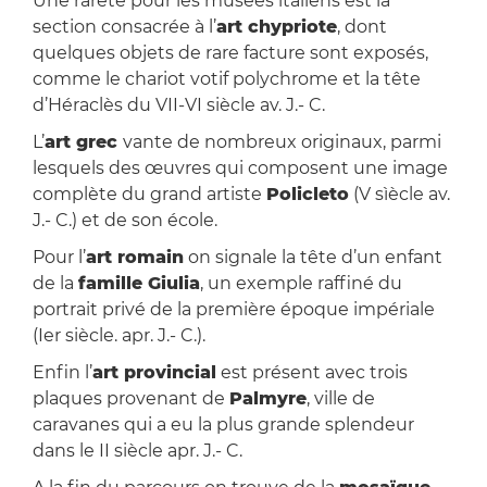
Une rareté pour les musées italiens est la
section consacrée à l’
art chypriote
, dont
quelques objets de rare facture sont exposés,
comme le chariot votif polychrome et la tête
d’Héraclès du VII-VI siècle av. J.- C.
L’
art grec
vante de nombreux originaux, parmi
lesquels des œuvres qui composent une image
complète du grand artiste
Policleto
(V sìècle av.
J.- C.) et de son école.
Pour l’
art romain
on signale la tête d’un enfant
de la
famille Giulia
, un exemple raffiné du
portrait privé de la première époque impériale
(Ier siècle. apr. J.- C.).
Enfin l’
art provincial
est présent avec trois
plaques provenant de
Palmyre
, ville de
caravanes qui a eu la plus grande splendeur
dans le II siècle apr. J.- C.