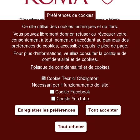
Préférences de cookies
Dipartimento Grandi Eventi, Sport, Turismo e Moda.
Via di San Basilio, 51
Ce site utilise des cookies techniques et de tiers.
00187 Roma
Vous pouvez librement donner, refuser ou révoquer votre
consentement à tout moment en accédant au panneau des
préférences de cookies, accessible depuis le pied de page.
CONTACT CENTER TEL. 06 06 08
Pour plus d'informations, veuillez consulter la politique de
CONTATTA LA REDAZIONE
confidentialité et de cookies.
Politique de confidentialité et de cookies
Cookie Tecnici Obbligatori
PRIVACY
Necessari per il funzionamento del sito
SOCIAL MEDIA POLICY
Cookie Facebook
Cookie YouTube
CREDITS
Enregistrer les préférences
Tout accepter
COPYRIGHT
ESCLUSIONE DI RESPONSABILITÀ
Tout refuser