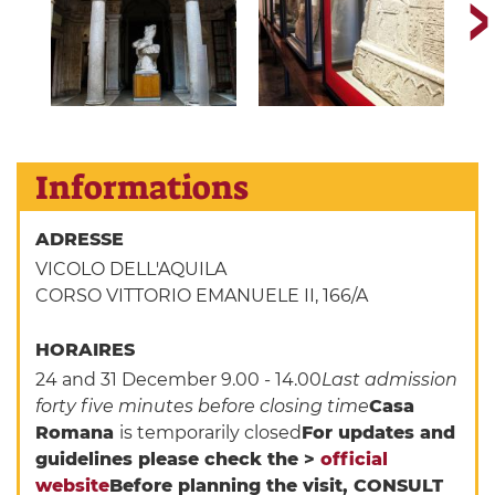
Informations
ADRESSE
VICOLO DELL'AQUILA
CORSO VITTORIO EMANUELE II, 166/A
HORAIRES
24 and 31 December 9.00 - 14.00
Last admission
forty five minutes before closing time
Casa
Romana
is temporarily closed
For updates and
guidelines please check the >
official
website
Before planning the visit,
CONSULT