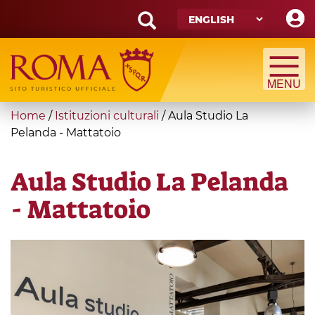
Skip
to
main
Search
content
form
Search
You
Home
/
Istituzioni culturali
/
Aula Studio La
are
Pelanda - Mattatoio
here
Aula Studio La Pelanda
- Mattatoio