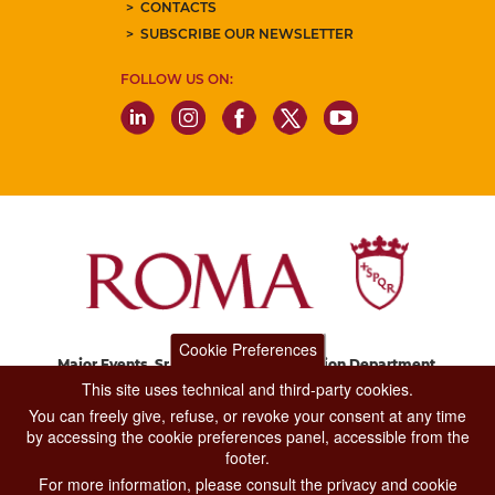
CONTACTS
SUBSCRIBE OUR NEWSLETTER
FOLLOW US ON:
Cookie Preferences
Major Events, Sport, Tourism and Fashion Department.
Via di San Basilio, 51
This site uses technical and third-party cookies.
00187 Roma
You can freely give, refuse, or revoke your consent at any time
by accessing the cookie preferences panel, accessible from the
footer.
CONTACT CENTER TEL. 06 06 08
For more information, please consult the privacy and cookie
CONTATTA LA REDAZIONE