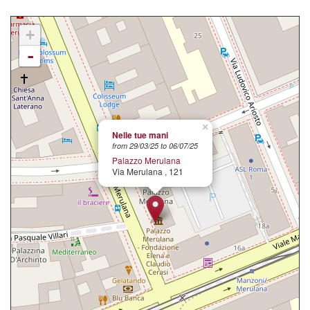
+
-
×
Nelle tue mani
from 29/03/25 to 06/07/25
Palazzo Merulana
Via Merulana , 121