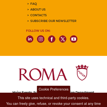
FAQ
ABOUT US
CONTACTS
SUBSCRIBE OUR NEWSLETTER
FOLLOW US ON:
Cookie Preferences
Major Events, Sport, Tourism and Fashion Department.
Via di San Basilio, 51
This site uses technical and third-party cookies.
00187 Roma
You can freely give, refuse, or revoke your consent at any time