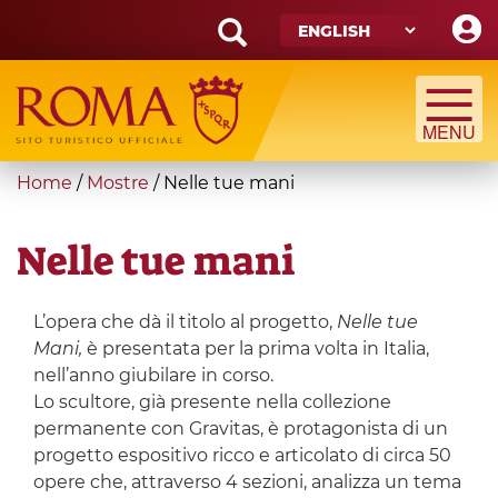
Skip
to
main
Search
content
form
Search
You
Home
/
Mostre
/
Nelle tue mani
are
here
Nelle tue mani
L’opera che dà il titolo al progetto,
Nelle tue
Mani,
è presentata per la prima volta in Italia,
nell’anno giubilare in corso.
Lo scultore, già presente nella collezione
permanente con Gravitas, è protagonista di un
progetto espositivo ricco e articolato di circa 50
opere che, attraverso 4 sezioni, analizza un tema