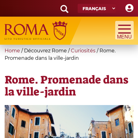
Skip
to
main
Search
content
form
Recherche
You
Home
/
Découvrez Rome
/
Curiosités
/
Rome.
are
Promenade dans la ville-jardin
here
Rome. Promenade dans
la ville-jardin