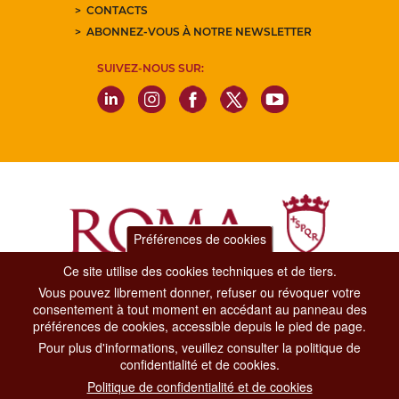
CONTACTS
ABONNEZ-VOUS À NOTRE NEWSLETTER
SUIVEZ-NOUS SUR:
Préférences de cookies
Ce site utilise des cookies techniques et de tiers.
Vous pouvez librement donner, refuser ou révoquer votre
Dipartimento Grandi Eventi, Sport, Turismo e Moda.
consentement à tout moment en accédant au panneau des
Via di San Basilio, 51
préférences de cookies, accessible depuis le pied de page.
00187 Roma
Pour plus d'informations, veuillez consulter la politique de
confidentialité et de cookies.
CONTACT CENTER TEL. 06 06 08
Politique de confidentialité et de cookies
CONTATTA LA REDAZIONE