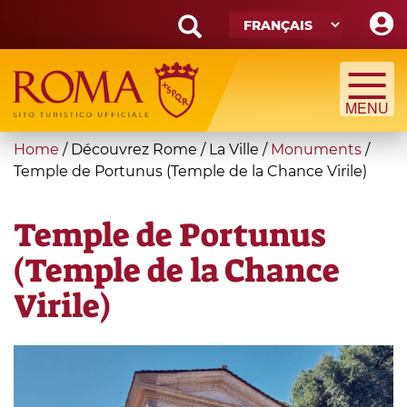
Skip
to
main
Search
content
form
Recherche
You
Home
/
Découvrez Rome
/
La Ville
/
Monuments
/
are
Temple de Portunus (Temple de la Chance Virile)
here
Temple de Portunus
(Temple de la Chance
Virile)