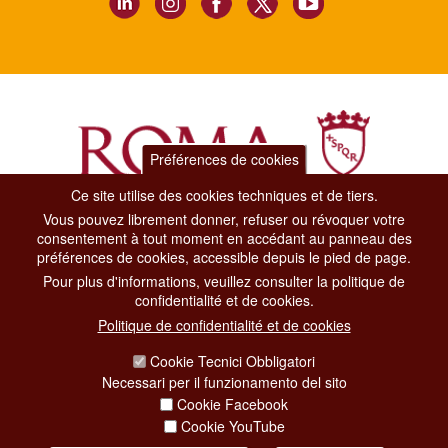
Préférences de cookies
Ce site utilise des cookies techniques et de tiers.
Vous pouvez librement donner, refuser ou révoquer votre
Dipartimento Grandi Eventi, Sport, Turismo e Moda.
consentement à tout moment en accédant au panneau des
Via di San Basilio, 51
préférences de cookies, accessible depuis le pied de page.
00187 Roma
Pour plus d'informations, veuillez consulter la politique de
confidentialité et de cookies.
CONTACT CENTER TEL. 06 06 08
Politique de confidentialité et de cookies
CONTATTA LA REDAZIONE
Cookie Tecnici Obbligatori
Necessari per il funzionamento del sito
Cookie Facebook
PRIVACY
Cookie YouTube