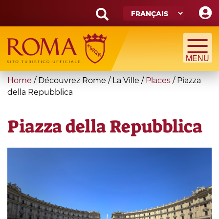
Skip
to
main
Search
content
form
Recherche
You
Home
/
Découvrez Rome
/
La Ville
/
Places
/
Piazza
are
della Repubblica
here
Piazza della Repubblica