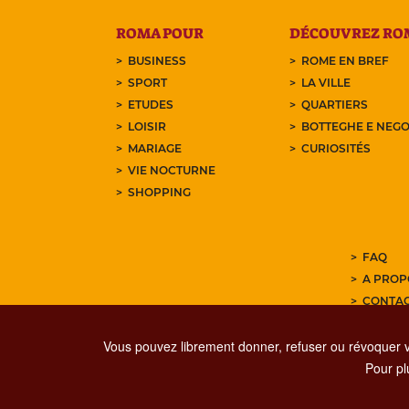
ROMA POUR
DÉCOUVREZ RO
BUSINESS
ROME EN BREF
SPORT
LA VILLE
ETUDES
QUARTIERS
LOISIR
BOTTEGHE E NEGO
MARIAGE
CURIOSITÉS
VIE NOCTURNE
SHOPPING
FAQ
A PROP
CONTA
ABONNE
Vous pouvez librement donner, refuser ou révoquer 
Pour plu