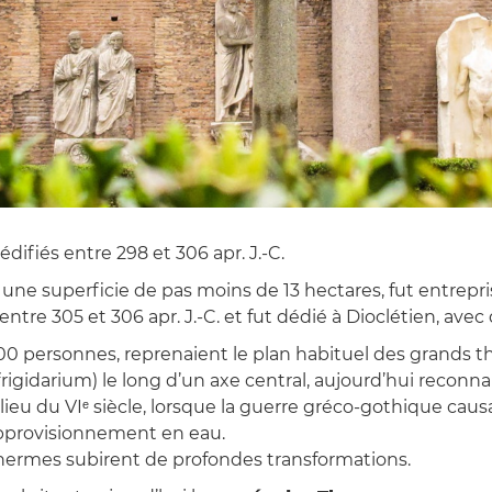
, édifiés entre 298 et 306 apr. J.-C.
une superficie de pas moins de 13 hectares, fut entrepri
re 305 et 306 apr. J.-C. et fut dédié à Dioclétien, avec
000 personnes, reprenaient le plan habituel des grands th
 frigidarium) le long d’un axe central, aujourd’hui reconn
ilieu du VIᵉ siècle, lorsque la guerre gréco-gothique 
’approvisionnement en eau.
s thermes subirent de profondes transformations.