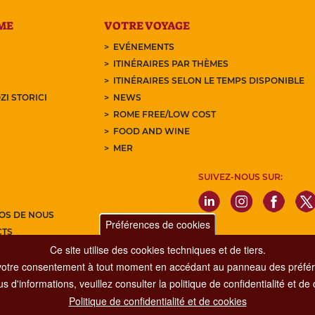
ME
VOTRE VOYAGE
EVÉNEMENTS
ITINÉRAIRES PAR THÈMES
ITINÉRAIRES SELON LE TEMPS DISPONIBLE
ZI STORICI
NEWS
ROME FREE/LOW COST
FOOD AND WINE
MER
SUIVEZ-NOUS SUR:
OS DE NOUS
Préférences de cookies
CTS
Ce site utilise des cookies techniques et de tiers.
Z-VOUS À NOTRE NEWSLETTER
votre consentement à tout moment en accédant au panneau des préfére
s d'informations, veuillez consulter la politique de confidentialité et de
Politique de confidentialité et de cookies