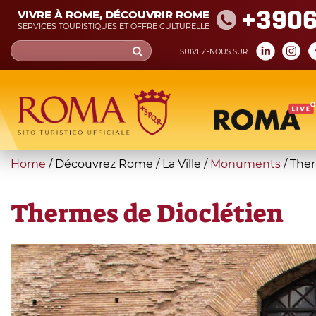
Skip
+390
VIVRE À ROME, DÉCOUVRIR ROME
to
SERVICES TOURISTIQUES ET OFFRE CULTURELLE
main
Search
SUIVEZ-NOUS SUR:
content
form
Recherche
You
Home
/
Découvrez Rome
/
La Ville
/
Monuments
/
Ther
are
here
Thermes de Dioclétien