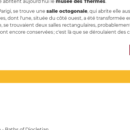
re abritent aujourd’hui le
musée des Thermes
.
 Parigi, se trouve une
salle octogonale
, qui abrite elle a
aires, dont l'une, située du côté ouest, a été transformée 
tre, se trouvaient deux salles rectangulaires, probableme
sont encore conservées ; c'est là que se déroulaient des 
- Baths of Diocletian