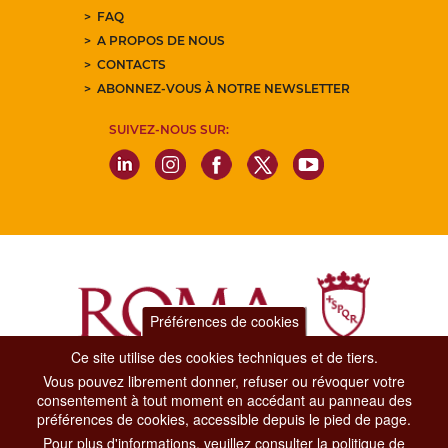
FAQ
A PROPOS DE NOUS
CONTACTS
ABONNEZ-VOUS À NOTRE NEWSLETTER
SUIVEZ-NOUS SUR:
Préférences de cookies
Ce site utilise des cookies techniques et de tiers.
Vous pouvez librement donner, refuser ou révoquer votre
Dipartimento Grandi Eventi, Sport, Turismo e Moda.
consentement à tout moment en accédant au panneau des
Via di San Basilio, 51
préférences de cookies, accessible depuis le pied de page.
00187 Roma
Pour plus d'informations, veuillez consulter la politique de