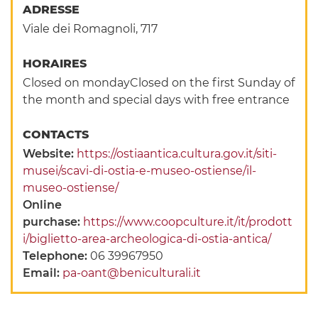
ADRESSE
Viale dei Romagnoli, 717
HORAIRES
Closed on mondayClosed on the first Sunday of
the month and special days with free entrance
CONTACTS
Website:
https://ostiaantica.cultura.gov.it/siti-
musei/scavi-di-ostia-e-museo-ostiense/il-
museo-ostiense/
Online
purchase:
https://www.coopculture.it/it/prodott
i/biglietto-area-archeologica-di-ostia-antica/
Telephone:
06 39967950
Email:
pa-oant@beniculturali.it