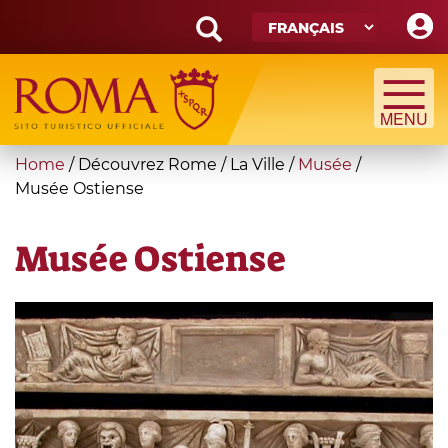
Skip
to
main
Search
content
form
Recherche
You
Home
/
Découvrez Rome
/
La Ville
/
Musée
/
are
Musée Ostiense
here
Musée Ostiense