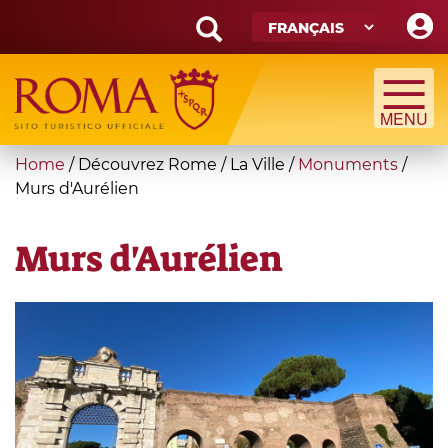
Skip
to
main
Search
content
form
Recherche
You
Home
/
Découvrez Rome
/
La Ville
/
Monuments
/
are
Murs d'Aurélien
here
Murs d'Aurélien