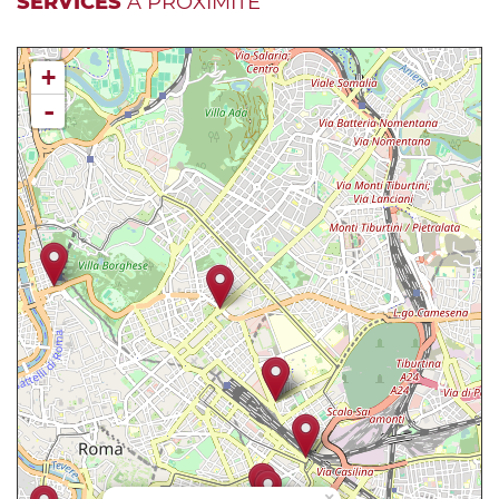
SERVICES
À PROXIMITÉ
+
-
×