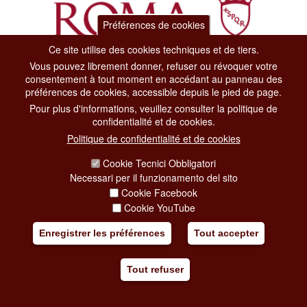
Préférences de cookies
Ce site utilise des cookies techniques et de tiers.
Vous pouvez librement donner, refuser ou révoquer votre
Dipartimento Grandi Eventi, Sport, Turismo e Moda.
consentement à tout moment en accédant au panneau des
Via di San Basilio, 51
préférences de cookies, accessible depuis le pied de page.
00187 Roma
Pour plus d'informations, veuillez consulter la politique de
confidentialité et de cookies.
CONTACT CENTER TEL. 06 06 08
Politique de confidentialité et de cookies
CONTATTA LA REDAZIONE
Cookie Tecnici Obbligatori
Necessari per il funzionamento del sito
Cookie Facebook
PRIVACY
Cookie YouTube
SOCIAL MEDIA POLICY
Enregistrer les préférences
Tout accepter
CREDITS
Tout refuser
COPYRIGHT
ESCLUSIONE DI RESPONSABILITÀ