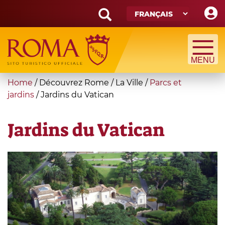
Skip
to
main
Search
content
form
Recherche
You
Home
/
Découvrez Rome
/
La Ville
/
Parcs et
are
jardins
/
Jardins du Vatican
here
Jardins du Vatican