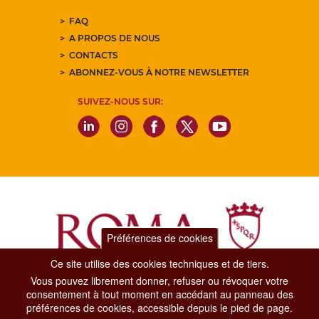
FAQ
A PROPOS DE NOUS
CONTACTS
ABONNEZ-VOUS À NOTRE NEWSLETTER
SUIVEZ-NOUS SUR:
Préférences de cookies
Ce site utilise des cookies techniques et de tiers.
Vous pouvez librement donner, refuser ou révoquer votre
Dipartimento Grandi Eventi, Sport, Turismo e Moda.
consentement à tout moment en accédant au panneau des
Via di San Basilio, 51
préférences de cookies, accessible depuis le pied de page.
00187 Roma