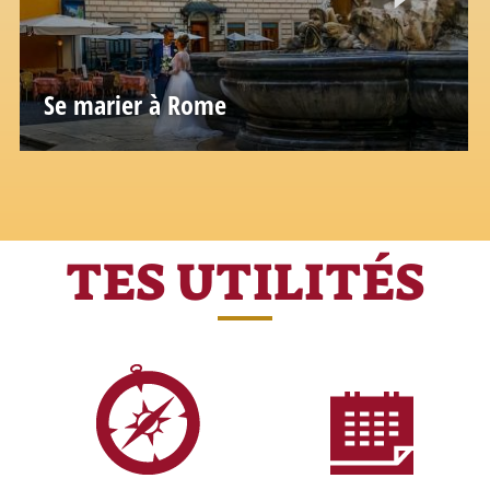
Se marier à Rome
Rome is the perfect choice for a romantic and
refined wedding, enriched by a millenary
history
TES UTILITÉS