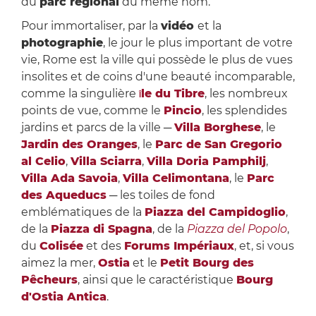
du
parc régional
du même nom.
Pour immortaliser, par la
vidéo
et la
photographie
, le jour le plus important de votre
vie, Rome est la ville qui possède le plus de vues
insolites et de coins d'une beauté incomparable,
comme la singulière
le du Tibre
, les nombreux
Î
points de vue, comme le
Pincio
, les splendides
jardins et parcs de la ville ─
Villa Borghese
, le
Jardin des Oranges
, le
Parc de San Gregorio
al Celio
,
Villa Sciarra
,
Villa Doria Pamphilj
,
Villa Ada Savoia
,
Villa Celimontana
, le
Parc
des Aqueducs
─ les toiles de fond
emblématiques de la
Piazza del Campidoglio
,
de la
Piazza di Spagna
, de la
Piazza del Popolo
,
du
Colisée
et des
Forums Impériaux
, et, si vous
aimez la mer,
Ostia
et le
Petit Bourg des
Pêcheurs
, ainsi que le caractéristique
Bourg
d'Ostia Antica
.