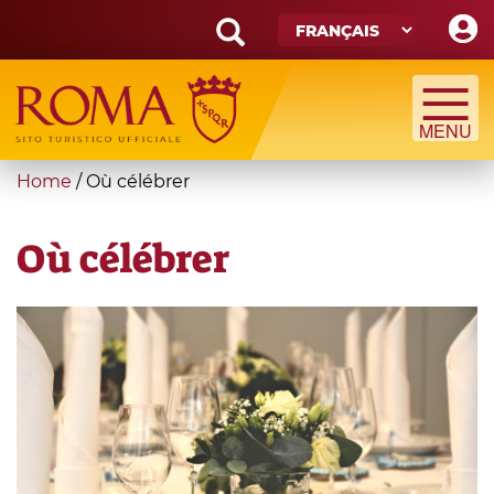
Skip
to
main
Search
content
form
Recherche
You
Home
/
Où célébrer
are
here
Où célébrer