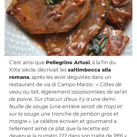
C'est ainsi que
Pellegrino Artusi
, à la fin du
XIXe siècle, décrivait les
saltimbocca alla
romana
, après les avoir dégustés dans un
restaurant de via di Campo Marzio :
« Côtes de
veau au lait, légèrement assaisonnées de sel et
de poivre. Sur chacun d'eux il y a une demi-
feuille de sauge (une entière serait de trop) et
sur la sauge une tranche de jambon gras et
maigre »
. Le célèbre écrivain et gourmand a
tellement aimé ce plat que la recette est
devenue la numéro 222 dans son traité de 1891
«