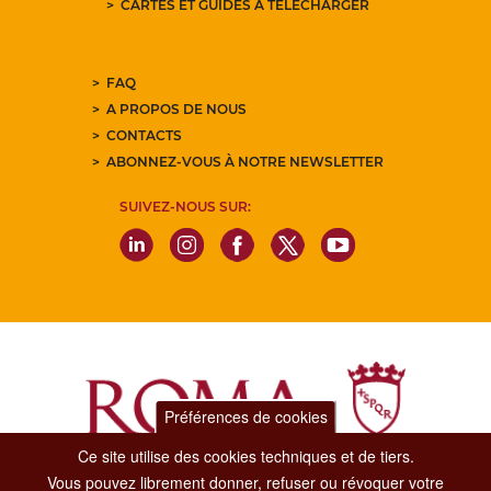
CARTES ET GUIDES À TÉLÉCHARGER
FAQ
A PROPOS DE NOUS
CONTACTS
ABONNEZ-VOUS À NOTRE NEWSLETTER
SUIVEZ-NOUS SUR:
Préférences de cookies
Ce site utilise des cookies techniques et de tiers.
Vous pouvez librement donner, refuser ou révoquer votre
Dipartimento Grandi Eventi, Sport, Turismo e Moda.