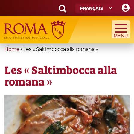
Skip
to
main
Search
content
form
Recherche
You
Home
/
Les « Saltimbocca alla romana »
are
here
Les « Saltimbocca alla
romana »