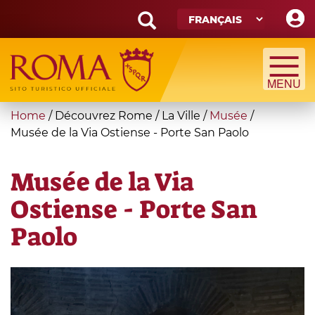
Skip
to
main
Search
content
form
Recherche
You
Home
/
Découvrez Rome
/
La Ville
/
Musée
/
are
Musée de la Via Ostiense - Porte San Paolo
here
Musée de la Via
Ostiense - Porte San
Paolo