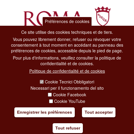
Préférences de cookies
Ce site utilise des cookies techniques et de tiers.
Vous pouvez librement donner, refuser ou révoquer votre
Dipartimento Grandi Eventi, Sport, Turismo e Moda.
consentement à tout moment en accédant au panneau des
Via di San Basilio, 51
préférences de cookies, accessible depuis le pied de page.
00187 Roma
Pour plus d'informations, veuillez consulter la politique de
confidentialité et de cookies.
CONTACT CENTER TEL. 06 06 08
Politique de confidentialité et de cookies
CONTATTA LA REDAZIONE
Cookie Tecnici Obbligatori
Necessari per il funzionamento del sito
Cookie Facebook
PRIVACY
Cookie YouTube
SOCIAL MEDIA POLICY
Enregistrer les préférences
Tout accepter
CREDITS
Tout refuser
COPYRIGHT