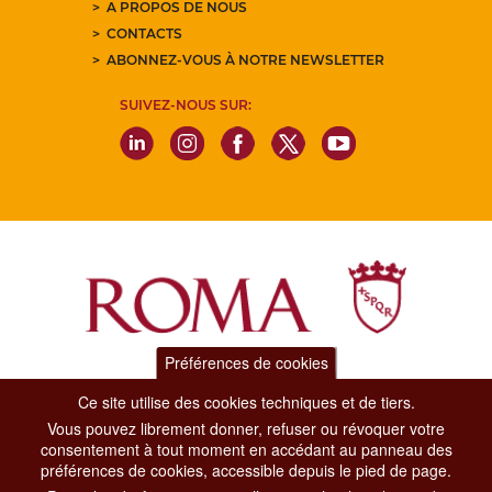
A PROPOS DE NOUS
CONTACTS
ABONNEZ-VOUS À NOTRE NEWSLETTER
SUIVEZ-NOUS SUR:
Préférences de cookies
Dipartimento Grandi Eventi, Sport, Turismo e Moda.
Ce site utilise des cookies techniques et de tiers.
Via di San Basilio, 51
Vous pouvez librement donner, refuser ou révoquer votre
00187 Roma
consentement à tout moment en accédant au panneau des
préférences de cookies, accessible depuis le pied de page.
CONTACT CENTER TEL. 06 06 08