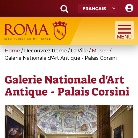
Skip
to
main
Search
content
form
Recherche
You
Home
/
Découvrez Rome
/
La Ville
/
Musée
/
are
Galerie Nationale d'Art Antique - Palais Corsini
here
Galerie Nationale d'Art
Antique - Palais Corsini