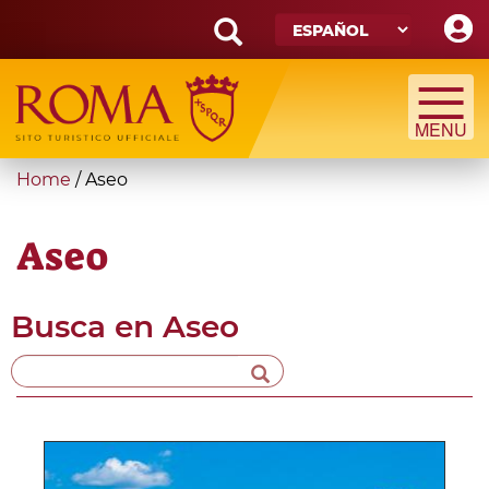
Skip
to
main
Search
content
form
Búsqueda
You
Home
/
Aseo
are
here
Aseo
Busca en
Aseo