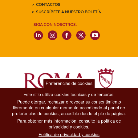
CONTACTOS
SUSCRÍBETE A NUESTRO BOLETÍN
SIGA CON NOSOTROS:
Preferencias de cookies
Este sitio utiliza cookies técnicas y de terceros.
Puede otorgar, rechazar o revocar su consentimiento
Dipartimento Grandi Eventi, Sport, Turismo e Moda.
libremente en cualquier momento accediendo al panel de
Via di San Basilio, 51
preferencias de cookies, accesible desde el pie de página.
00187 Roma
Para obtener más información, consulte la política de
privacidad y cookies.
CONTACT CENTER TEL. 06 06 08
Política de privacidad y cookies