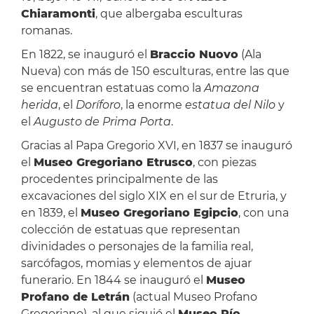
Chiaramonti
, que albergaba esculturas
romanas.
En 1822, se inauguró el
Braccio Nuovo
(Ala
Nueva) con más de 150 esculturas, entre las que
se encuentran estatuas como la
Amazona
herida
, el
Doríforo
, la enorme
estatua del Nilo
y
el
Augusto de Prima Porta
.
Gracias al Papa Gregorio XVI, en 1837 se inauguró
el
Museo Gregoriano Etrusco
, con piezas
procedentes principalmente de las
excavaciones del siglo XIX en el sur de Etruria, y
en 1839, el
Museo Gregoriano Egipcio
, con una
colección de estatuas que representan
divinidades o personajes de la familia real,
sarcófagos, momias y elementos de ajuar
funerario. En 1844 se inauguró el
Museo
Profano de Letrán
(actual Museo Profano
Gregoriano), al que siguió el
Museo Pío