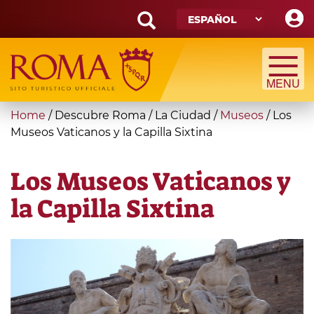
Skip
to
main
Search
content
form
Búsqueda
You
Home
/
Descubre Roma
/
La Ciudad
/
Museos
/
Los
are
Museos Vaticanos y la Capilla Sixtina
here
Los Museos Vaticanos y
la Capilla Sixtina