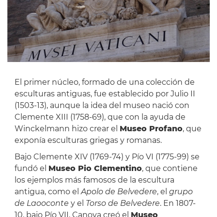
El primer núcleo, formado de una colección de
esculturas antiguas, fue establecido por Julio II
(1503-13), aunque la idea del museo nació con
Clemente XIII (1758-69), que con la ayuda de
Winckelmann hizo crear el
Museo Profano
, que
exponía esculturas griegas y romanas.
Bajo Clemente XIV (1769-74) y Pío VI (1775-99) se
fundó el
Museo Pio Clementino
, que contiene
los ejemplos más famosos de la escultura
antigua, como el
Apolo de Belvedere
, el
grupo
de Laooconte
y el
Torso de Belvedere
. En 1807-
10, bajo Pío VII, Canova creó el
Museo