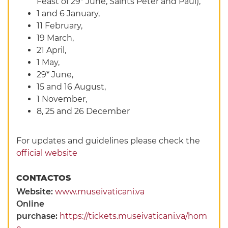
Feast of 29* June, Saints Peter and Paul),
1 and 6 January,
11 February,
19 March,
21 April,
1 May,
29* June,
15 and 16 August,
1 November,
8, 25 and 26 December
For updates and guidelines please check the
official website
CONTACTOS
Website:
www.museivaticani.va
Online
purchase:
https://tickets.museivaticani.va/hom