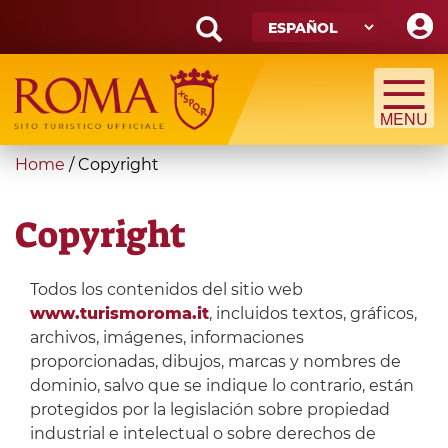
Skip
to
main
Search
content
form
Búsqueda
You
Home
/
Copyright
are
here
Copyright
Todos los contenidos del sitio web
www.turismoroma.it
, incluidos textos, gráficos,
archivos, imágenes, informaciones
proporcionadas, dibujos, marcas y nombres de
dominio, salvo que se indique lo contrario, están
protegidos por la legislación sobre propiedad
industrial e intelectual o sobre derechos de