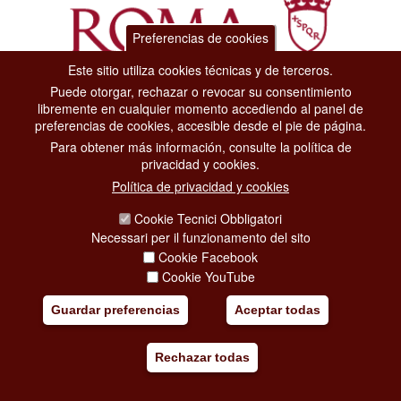
Preferencias de cookies
Este sitio utiliza cookies técnicas y de terceros.
Puede otorgar, rechazar o revocar su consentimiento
Dipartimento Grandi Eventi, Sport, Turismo e Moda.
libremente en cualquier momento accediendo al panel de
Via di San Basilio, 51
preferencias de cookies, accesible desde el pie de página.
00187 Roma
Para obtener más información, consulte la política de
privacidad y cookies.
CONTACT CENTER TEL. 06 06 08
Política de privacidad y cookies
CONTATTA LA REDAZIONE
Cookie Tecnici Obbligatori
Necessari per il funzionamento del sito
Cookie Facebook
PRIVACY
Cookie YouTube
SOCIAL MEDIA POLICY
Guardar preferencias
Aceptar todas
CREDITS
Rechazar todas
COPYRIGHT
ESCLUSIONE DI RESPONSABILITÀ