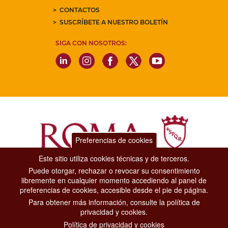
CONTACTOS
SUSCRÍBETE A NUESTRO BOLETÍN
SIGA CON NOSOTROS:
Preferencias de cookies
Este sitio utiliza cookies técnicas y de terceros.
Puede otorgar, rechazar o revocar su consentimiento
Dipartimento Grandi Eventi, Sport, Turismo e Moda.
libremente en cualquier momento accediendo al panel de
Via di San Basilio, 51
preferencias de cookies, accesible desde el pie de página.
00187 Roma
Para obtener más información, consulte la política de
privacidad y cookies.
CONTACT CENTER TEL. 06 06 08
Política de privacidad y cookies