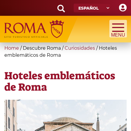
Skip
to
main
Search
content
form
Búsqueda
You
Home
/
Descubre Roma
/
Curiosidades
/
Hoteles
are
emblemáticos de Roma
here
Hoteles emblemáticos
de Roma