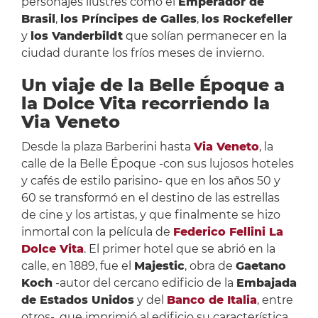
personajes ilustres como el
Emperador de
Brasil
,
los Príncipes de Galles
,
los Rockefeller
y
los Vanderbildt
que solían permanecer en la
ciudad durante los fríos meses de invierno.
Un viaje de la Belle Époque a
la Dolce Vita recorriendo la
Via Veneto
Desde la plaza Barberini hasta
Via Veneto
, la
calle de la Belle Époque -con sus lujosos hoteles
y cafés de estilo parisino- que en los años 50 y
60 se transformó en el destino de las estrellas
de cine y los artistas, y que finalmente se hizo
inmortal con la película de
Federico Fellini
La
Dolce Vita
. El primer hotel que se abrió en la
calle, en 1889, fue el
Majestic
, obra de
Gaetano
Koch
-autor del cercano edificio de la
Embajada
de Estados Unidos
y del
Banco de Italia
, entre
otros-, que imprimió al edificio su característica