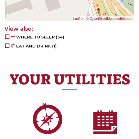
Leaflet
|
© OpenStreetMap contributors
WHERE TO SLEEP
(34)
EAT AND DRINK
(1)
YOUR UTILITIES