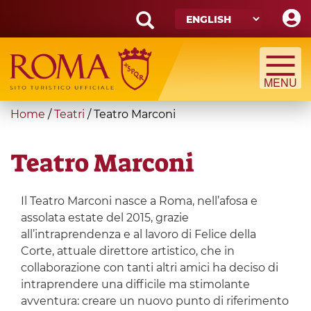
Skip
to
main
Search
content
form
Search
You
Home
/
Teatri
/
Teatro Marconi
are
here
Teatro Marconi
Il Teatro Marconi nasce a Roma, nell’afosa e
assolata estate del 2015, grazie
all’intraprendenza e al lavoro di Felice della
Corte, attuale direttore artistico, che in
collaborazione con tanti altri amici ha deciso di
intraprendere una difficile ma stimolante
avventura: creare un nuovo punto di riferimento