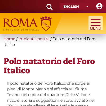
Skip
to
main
Search
content
form
Search
You
Home
/
Impianti sportivi
/
Polo natatorio del Foro
are
Italico
here
Polo natatorio del Foro
Italico
Il polo natatorio del Foro Italico, che sorge ai
piedi di Monte Mario e si affaccia sul fiume
Tevere, nel cuore del quartiere Delle Vittorie
ricco di storia e suggestioni, è stato avviato nel