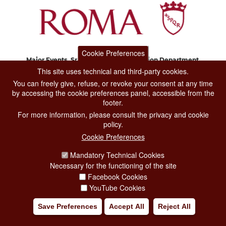
Cookie Preferences
Major Events, Sport, Tourism and Fashion Department.
Via di San Basilio, 51
This site uses technical and third-party cookies.
00187 Roma
You can freely give, refuse, or revoke your consent at any time
by accessing the cookie preferences panel, accessible from the
footer.
CONTACT CENTER TEL. 06 06 08
For more information, please consult the privacy and cookie
CONTATTA LA REDAZIONE
policy.
Cookie Preferences
Mandatory Technical Cookies
PRIVACY
Necessary for the functioning of the site
SOCIAL MEDIA POLICY
Facebook Cookies
YouTube Cookies
CREDITS
Save Preferences
Accept All
Reject All
COPYRIGHT