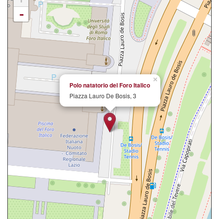
-
×
Polo natatorio del Foro Italico
Piazza Lauro De Bosis, 3