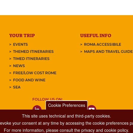
YOUR TRIP
USEFUL INFO
EVENTS
ROMA ACCESSIBILE
THEMED ITINERARIES
MAPS AND TRAVEL GUID
TIMED ITINERARIES
NEWS
FREE/LOW COST ROME
FOOD AND WINE
SEA
FOLLOW US ON:
Cookie Preferences
This site uses technical and third-party cookies.
 revoke your consent at any time by accessing the cookie preferences pa
For more information, please consult the privacy and cookie policy.