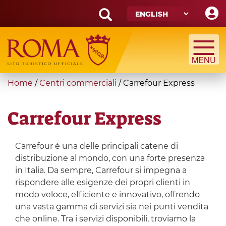
Skip
to
main
Search
content
form
Search
You
Home
/
Centri commerciali
/
Carrefour Express
are
here
Carrefour Express
Carrefour è una delle principali catene di
distribuzione al mondo, con una forte presenza
in Italia. Da sempre, Carrefour si impegna a
rispondere alle esigenze dei propri clienti in
modo veloce, efficiente e innovativo, offrendo
una vasta gamma di servizi sia nei punti vendita
che online. Tra i servizi disponibili, troviamo la