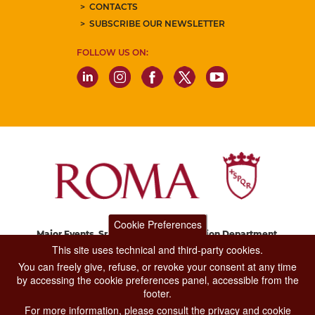
CONTACTS
SUBSCRIBE OUR NEWSLETTER
FOLLOW US ON:
Cookie Preferences
Major Events, Sport, Tourism and Fashion Department.
Via di San Basilio, 51
This site uses technical and third-party cookies.
00187 Roma
You can freely give, refuse, or revoke your consent at any time
by accessing the cookie preferences panel, accessible from the
footer.
CONTACT CENTER TEL. 06 06 08
For more information, please consult the privacy and cookie
CONTATTA LA REDAZIONE