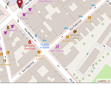
Leaflet
|
© 