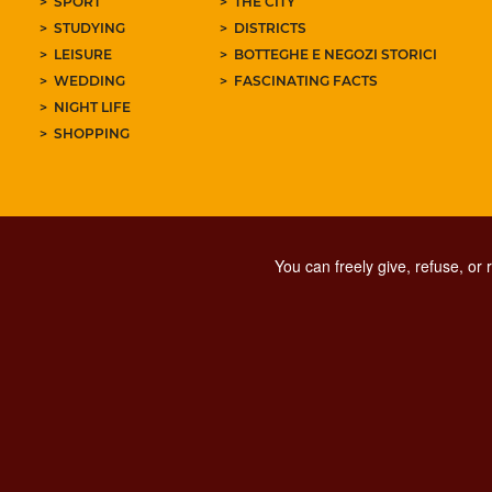
SPORT
THE CITY
STUDYING
DISTRICTS
LEISURE
BOTTEGHE E NEGOZI STORICI
WEDDING
FASCINATING FACTS
NIGHT LIFE
SHOPPING
You can freely give, refuse, or
PRIVACY
SOCIAL MED