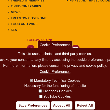
THEMED ITINERARIES
MAPS AND TRAVEL GUID
TIMED ITINERARIES
NEWS
FREE/LOW COST ROME
FOOD AND WINE
SEA
FOLLOW US ON:
Cookie Preferences
This site uses technical and third-party cookies.
 revoke your consent at any time by accessing the cookie preferences pa
For more information, please consult the privacy and cookie policy.
Cookie Preferences
Major Events, Sport, Tourism and Fashion Department.
Mandatory Technical Cookies
Via di San Basilio, 51
Necessary for the functioning of the site
00187 Roma
Facebook Cookies
YouTube Cookies
Save Preferences
Accept All
Reject All
IA POLICY
CREDITS
COPYRIGHT