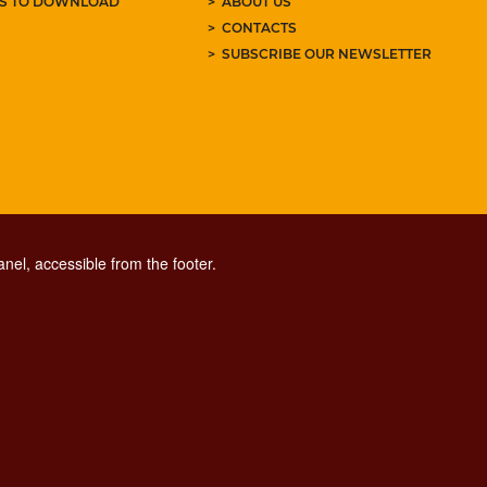
ES TO DOWNLOAD
ABOUT US
CONTACTS
SUBSCRIBE OUR NEWSLETTER
nel, accessible from the footer.
CONTACT CENTER TEL. 06 06 08
CONTATTA LA REDAZIONE
ESCLUSIONE DI RESPONSABILITÀ