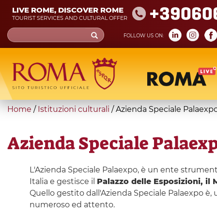
Skip
+39060
LIVE ROME, DISCOVER ROME
to
TOURIST SERVICES AND CULTURAL OFFER
main
Search
FOLLOW US ON:
content
form
Search
You
Home
/
Istituzioni culturali
/
Azienda Speciale Palaexp
are
here
Azienda Speciale Palaex
L'Azienda Speciale Palaexpo, è un ente strumenta
Italia e gestisce il
Palazzo delle Esposizioni, il
Quello gestito dall'Azienda Speciale Palaexpo è, 
numeroso ed attento.