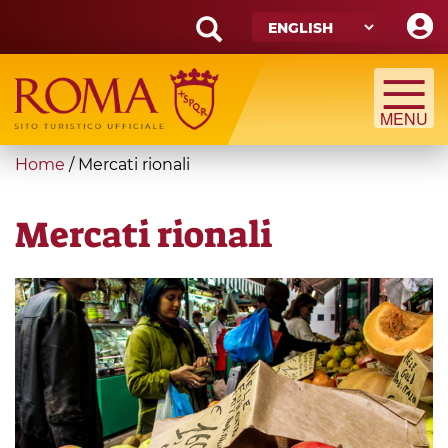
Skip
to
main
Search
content
form
Search
You
Home
/
Mercati rionali
are
here
Mercati rionali