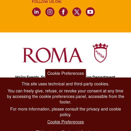
FOLLOW US ON:
Cookie Preferences
Major Events, Sport, Tourism and Fashion Department.
Via di San Basilio, 51
This site uses technical and third-party cookies.
00187 Roma
You can freely give, refuse, or revoke your consent at any time
by accessing the cookie preferences panel, accessible from the
footer.
CONTACT CENTER TEL. 06 06 08
For more information, please consult the privacy and cookie
CONTATTA LA REDAZIONE
policy.
Cookie Preferences