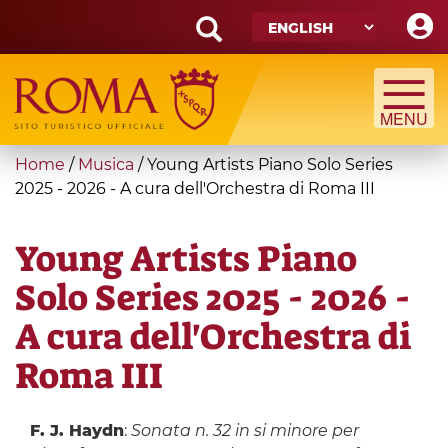
Skip
to
main
Search
content
form
Search
You
Home
/
Musica
/
Young Artists Piano Solo Series
are
2025 - 2026 - A cura dell'Orchestra di Roma III
here
Young Artists Piano
Solo Series 2025 - 2026 -
A cura dell'Orchestra di
Roma III
F. J. Haydn
:
Sonata n. 32 in si minore per