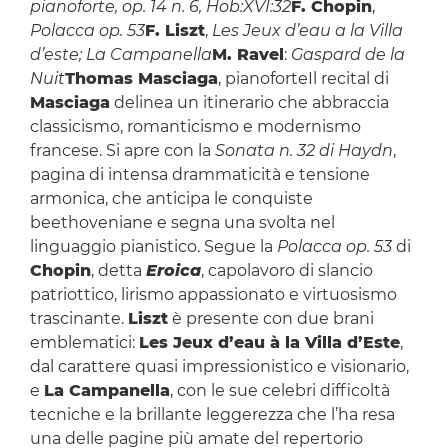
pianoforte, op. 14 n. 6, Hob:XVI:32
F. Chopin
,
Polacca op. 53
F. Liszt
,
Les Jeux d’eau a la Villa
d’este; La Campanella
M. Ravel
:
Gaspard de la
Nuit
Thomas Masciaga
, pianoforteIl recital di
Masciaga
delinea un itinerario che abbraccia
classicismo, romanticismo e modernismo
francese. Si apre con la
Sonata n. 32 di Haydn
,
pagina di intensa drammaticità e tensione
armonica, che anticipa le conquiste
beethoveniane e segna una svolta nel
linguaggio pianistico. Segue la
Polacca op. 53
di
Chopin
, detta
Eroica
, capolavoro di slancio
patriottico, lirismo appassionato e virtuosismo
trascinante.
Liszt
è presente con due brani
emblematici:
Les Jeux d’eau à la Villa d’Este
,
dal carattere quasi impressionistico e visionario,
e
La Campanella
, con le sue celebri difficoltà
tecniche e la brillante leggerezza che l’ha resa
una delle pagine più amate del repertorio