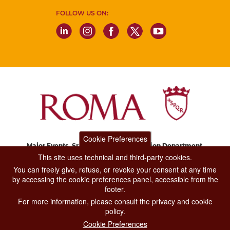
FOLLOW US ON:
Cookie Preferences
Major Events, Sport, Tourism and Fashion Department.
Via di San Basilio, 51
This site uses technical and third-party cookies.
00187 Roma
You can freely give, refuse, or revoke your consent at any time
by accessing the cookie preferences panel, accessible from the
footer.
CONTACT CENTER TEL. 06 06 08
For more information, please consult the privacy and cookie
CONTATTA LA REDAZIONE
policy.
Cookie Preferences