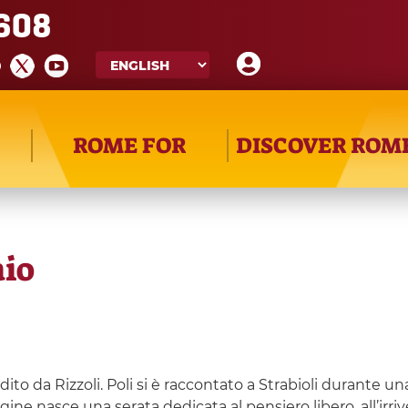
608
ROME FOR
DISCOVER ROM
aio
 edito da Rizzoli. Poli si è raccontato a Strabioli durante un
agine nasce una serata dedicata al pensiero libero, all’irr