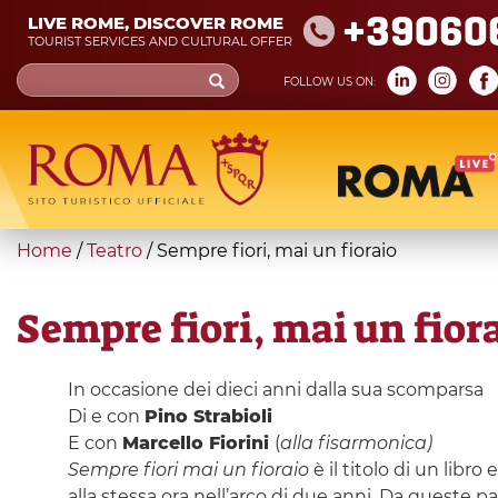
Skip
+39060
LIVE ROME, DISCOVER ROME
to
TOURIST SERVICES AND CULTURAL OFFER
main
Search
FOLLOW US ON:
content
form
Search
You
Home
/
Teatro
/
Sempre fiori, mai un fioraio
are
here
Sempre fiori, mai un fior
In occasione dei dieci anni dalla sua scomparsa
Di e con
Pino Strabioli
E con
Marcello Fiorini
(
alla fisarmonica)
Sempre fiori mai un fioraio
è il titolo di un libro
alla stessa ora nell’arco di due anni. Da queste p