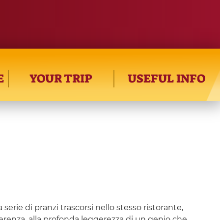
E
YOUR TRIP
USEFUL INFO
a serie di pranzi trascorsi nello stesso ristorante,
iverenza, alla profonda leggerezza di un genio che