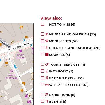
NOT TO MISS
(6)
MUSEEN UND GALERIEN
(29)
MONUMENTS
(57)
CHURCHES AND BASILICAS
(30)
SQUARES
(4)
TOURIST SERVICES
(11)
INFO POINT
(2)
EAT AND DRINK
(105)
WHERE TO SLEEP
(1645)
EXHIBITIONS
(8)
EVENTS
(1)