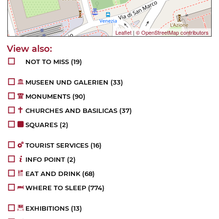
Leaflet
|
© OpenStreetMap contributors
NOT TO MISS
(19)
MUSEEN UND GALERIEN
(33)
MONUMENTS
(90)
CHURCHES AND BASILICAS
(37)
SQUARES
(2)
TOURIST SERVICES
(16)
INFO POINT
(2)
EAT AND DRINK
(68)
WHERE TO SLEEP
(774)
EXHIBITIONS
(13)