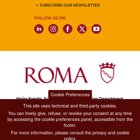
SUBSCRIBE OUR NEWSLETTER
FOLLOW US ON:
Cookie Preferences
Major Events, Sport, Tourism and Fashion Department.
Via di San Basilio, 51
This site uses technical and third-party cookies.
00187 Roma
You can freely give, refuse, or revoke your consent at any time
by accessing the cookie preferences panel, accessible from the
footer.
CONTACT CENTER TEL. 06 06 08
For more information, please consult the privacy and cookie
CONTATTA LA REDAZIONE
policy.