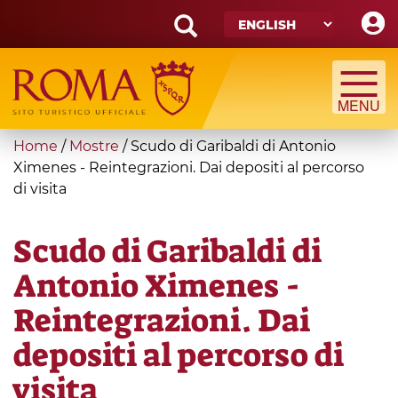
Skip
to
main
Search
content
form
Search
You
Home
/
Mostre
/
Scudo di Garibaldi di Antonio
are
Ximenes - Reintegrazioni. Dai depositi al percorso
di visita
here
Scudo di Garibaldi di
Antonio Ximenes -
Reintegrazioni. Dai
depositi al percorso di
visita