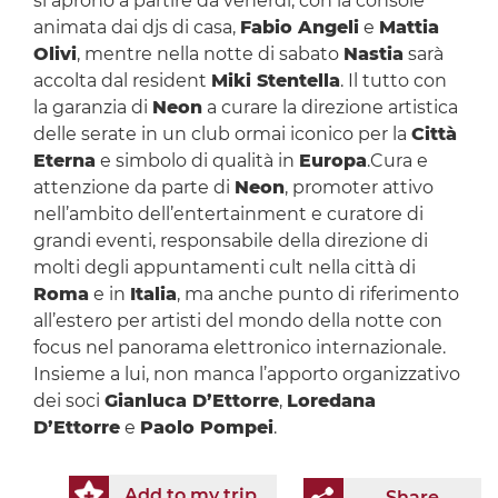
si aprono a partire da venerdì, con la console
animata dai djs di casa,
Fabio Angeli
e
Mattia
Olivi
, mentre nella notte di sabato
Nastia
sarà
accolta dal resident
Miki Stentella
. Il tutto con
la garanzia di
Neon
a curare la direzione artistica
delle serate in un club ormai iconico per la
Città
Eterna
e simbolo di qualità in
Europa
.Cura e
attenzione da parte di
Neon
, promoter attivo
nell’ambito dell’entertainment e curatore di
grandi eventi, responsabile della direzione di
molti degli appuntamenti cult nella città di
Roma
e in
Italia
, ma anche punto di riferimento
all’estero per artisti del mondo della notte con
focus nel panorama elettronico internazionale.
Insieme a lui, non manca l’apporto organizzativo
dei soci
Gianluca D’Ettorre
,
Loredana
D’Ettorre
e
Paolo Pompei
.
Add to my trip
Share