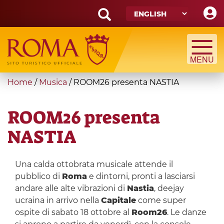
Skip
to
main
Search
content
form
Search
You
Home
/
Musica
/
ROOM26 presenta NASTIA
are
here
ROOM26 presenta
NASTIA
Una calda ottobrata musicale attende il
pubblico di
Roma
e dintorni, pronti a lasciarsi
andare alle alte vibrazioni di
Nastia
, deejay
ucraina in arrivo nella
Capitale
come super
ospite di sabato 18 ottobre al
Room26
. Le danze