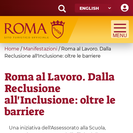
Skip
to
main
Search
content
form
Search
You
Home
/
Manifestazioni
/
Roma al Lavoro. Dalla
are
Reclusione all'Inclusione: oltre le barriere
here
Roma al Lavoro. Dalla
Reclusione
all'Inclusione: oltre le
barriere
Una iniziativa dell'Assessorato alla Scuola,