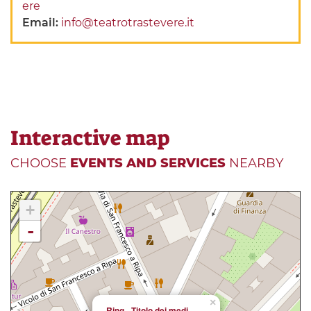
ere
Email:
info@teatrotrastevere.it
Interactive map
CHOOSE
EVENTS AND SERVICES
NEARBY
+
-
×
Ring - Titolo dei medi