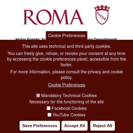
Cookie Preferences
Major Events, Sport, Tourism and Fashion Department.
Via di San Basilio, 51
This site uses technical and third-party cookies.
00187 Roma
You can freely give, refuse, or revoke your consent at any time
by accessing the cookie preferences panel, accessible from the
footer.
CONTACT CENTER TEL. 06 06 08
For more information, please consult the privacy and cookie
CONTATTA LA REDAZIONE
policy.
Cookie Preferences
Mandatory Technical Cookies
PRIVACY
Necessary for the functioning of the site
SOCIAL MEDIA POLICY
Facebook Cookies
YouTube Cookies
CREDITS
Save Preferences
Accept All
Reject All
COPYRIGHT