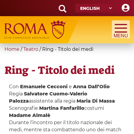
Skip
to
main
Search
content
form
Search
You
Home
/
Teatro
/
Ring - Titolo dei medi
are
here
Ring - Titolo dei medi
Con
Emanuele Cecconi
e
Anna Dall’Olio
Regia
Salvatore Cuomo-Valerio
Palozza
assistente alla regia
Maria Di Massa
Scenografie
Martina Fanfarillo
costumi
Madame Almalè
Durante l’incontro per il titolo nazionale dei
medi, mentre sta combattendo uno dei match