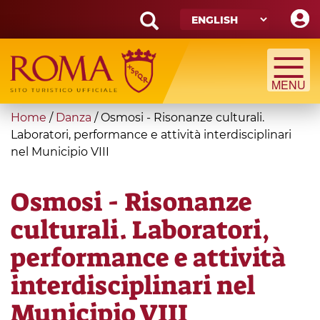
Skip
to
main
Search
content
form
Search
You
Home
/
Danza
/
Osmosi - Risonanze culturali.
are
Laboratori, performance e attività interdisciplinari
nel Municipio VIII
here
Osmosi - Risonanze
culturali. Laboratori,
performance e attività
interdisciplinari nel
Municipio VIII