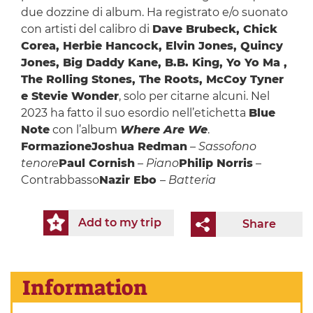
due dozzine di album. Ha registrato e/o suonato
con artisti del calibro di
Dave Brubeck, Chick
Corea, Herbie Hancock, Elvin Jones, Quincy
Jones, Big Daddy Kane, B.B. King, Yo Yo Ma ,
The Rolling Stones, The Roots, McCoy Tyner
e Stevie Wonder
, solo per citarne alcuni. Nel
2023 ha fatto il suo esordio nell’etichetta
Blue
Note
con l’album
Where Are We
.
Formazione
Joshua Redman
–
Sassofono
tenore
Paul Cornish
–
Piano
Philip Norris
–
Contrabbasso
Nazir Ebo
–
Batteria
Add to my trip
Share
Information