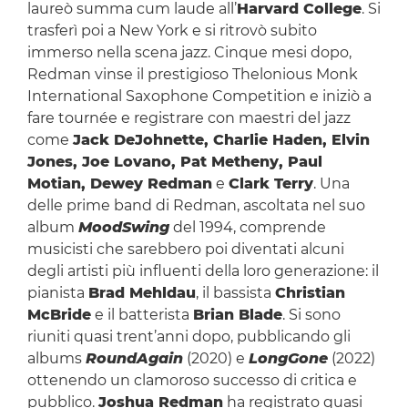
laureò summa cum laude all’
Harvard College
. Si
trasferì poi a New York e si ritrovò subito
immerso nella scena jazz. Cinque mesi dopo,
Redman vinse il prestigioso Thelonious Monk
International Saxophone Competition e iniziò a
fare tournée e registrare con maestri del jazz
come
Jack DeJohnette, Charlie Haden, Elvin
Jones, Joe Lovano, Pat Metheny, Paul
Motian, Dewey Redman
e
Clark Terry
. Una
delle prime band di Redman, ascoltata nel suo
album
MoodSwing
del 1994, comprende
musicisti che sarebbero poi diventati alcuni
degli artisti più influenti della loro generazione: il
pianista
Brad Mehldau
, il bassista
Christian
McBride
e il batterista
Brian Blade
. Si sono
riuniti quasi trent’anni dopo, pubblicando gli
albums
RoundAgain
(2020) e
LongGone
(2022)
ottenendo un clamoroso successo di critica e
pubblico.
Joshua Redman
ha registrato quasi