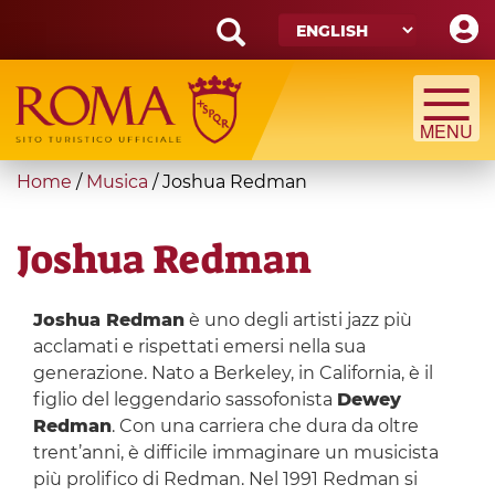
Skip
to
main
Search
content
form
Search
You
Home
/
Musica
/
Joshua Redman
are
here
Joshua Redman
Joshua Redman
è uno degli artisti jazz più
acclamati e rispettati emersi nella sua
generazione. Nato a Berkeley, in California, è il
figlio del leggendario sassofonista
Dewey
Redman
. Con una carriera che dura da oltre
trent’anni, è difficile immaginare un musicista
più prolifico di Redman. Nel 1991 Redman si