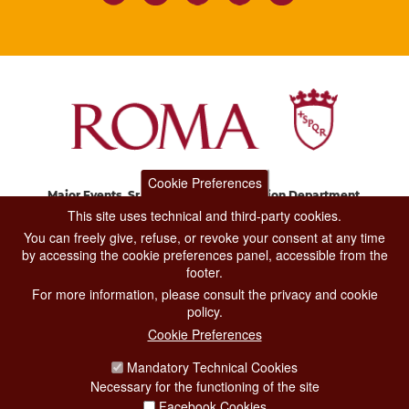
Cookie Preferences
Major Events, Sport, Tourism and Fashion Department.
Via di San Basilio, 51
This site uses technical and third-party cookies.
00187 Roma
You can freely give, refuse, or revoke your consent at any time
by accessing the cookie preferences panel, accessible from the
footer.
CONTACT CENTER TEL. 06 06 08
For more information, please consult the privacy and cookie
CONTATTA LA REDAZIONE
policy.
Cookie Preferences
Mandatory Technical Cookies
PRIVACY
Necessary for the functioning of the site
SOCIAL MEDIA POLICY
Facebook Cookies