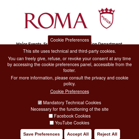
Cookie Preferences
Major Events, Sport, Tourism and Fashion Department.
Via di San Basilio, 51
This site uses technical and third-party cookies.
00187 Roma
You can freely give, refuse, or revoke your consent at any time
by accessing the cookie preferences panel, accessible from the
footer.
CONTACT CENTER TEL. 06 06 08
For more information, please consult the privacy and cookie
CONTATTA LA REDAZIONE
policy.
Cookie Preferences
Mandatory Technical Cookies
PRIVACY
Necessary for the functioning of the site
SOCIAL MEDIA POLICY
Facebook Cookies
YouTube Cookies
CREDITS
Save Preferences
Accept All
Reject All
COPYRIGHT