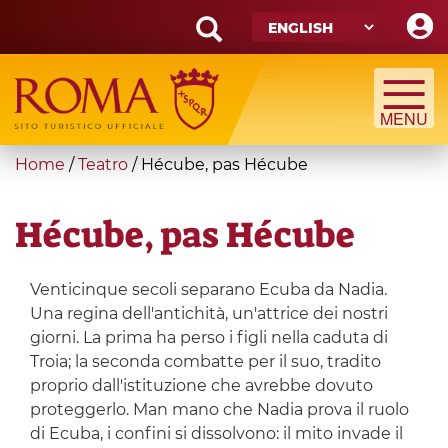
Skip
to
main
Search
content
form
Search
You
Home
/
Teatro
/
Hécube, pas Hécube
are
here
Hécube, pas Hécube
Venticinque secoli separano Ecuba da Nadia.
Una regina dell'antichità, un'attrice dei nostri
giorni. La prima ha perso i figli nella caduta di
Troia; la seconda combatte per il suo, tradito
proprio dall'istituzione che avrebbe dovuto
proteggerlo. Man mano che Nadia prova il ruolo
di Ecuba, i confini si dissolvono: il mito invade il