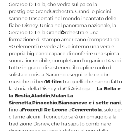
Gerardo Di Lella, che vedrà sul palco la
prestigiosa GrandÒrchestra. Grandi e piccini
saranno trasportati nel mondo incantato delle
fiabe Disney. Unica nel panorama nazionale, la
Gerardo Di Lella Grand
Ò
rchestra è una
formazione di stampo americano (composta da
90 elementi) e vede al suo interno una vera e
propria big band capace di conferire una spinta
sonora incredibile, completano l’organico 14 voci
tutte in grado di sostenere il duplice ruolo di
solista e corista. Saranno eseguite le celebri
musiche di ben
16 film
tra quelli che hanno fatto
la storia della Disney: daGli Aristogatti,
La Bella e
la Bestia
,
Aladdin
,
Mulan
,
La
Sirenetta
,
Pinocchio
,
Biancaneve e i sette nani
,
fino a
Frozen
,
Il Re Leone
e
Cenerentola
, solo per
citarne alcuni. Il concerto sarà un omaggio alla
tradizione Disney, che ha saputo combinare
diversi generi musicali, dal jazz al pop, dalla