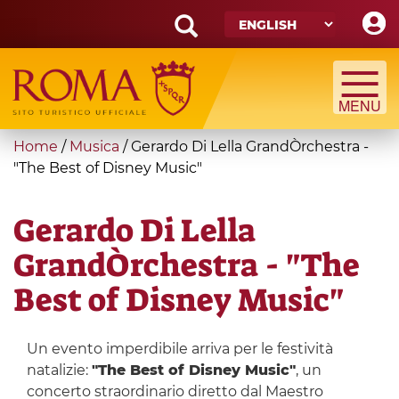
Skip
to
main
Search
content
form
Search
You
Home
/
Musica
/
Gerardo Di Lella GrandÒrchestra -
are
"The Best of Disney Music"
here
Gerardo Di Lella
GrandÒrchestra - "The
Best of Disney Music"
Un evento imperdibile arriva per le festività
natalizie:
"The Best of Disney Music"
, un
concerto straordinario diretto dal Maestro