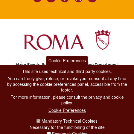
Cookie Preferences
Major Events, Sport, Tourism and Fashion Department.
Via di San Basilio, 51
This site uses technical and third-party cookies.
00187 Roma
You can freely give, refuse, or revoke your consent at any time
by accessing the cookie preferences panel, accessible from the
footer.
CONTACT CENTER TEL. 06 06 08
For more information, please consult the privacy and cookie
CONTATTA LA REDAZIONE
policy.
Cookie Preferences
Mandatory Technical Cookies
PRIVACY
Necessary for the functioning of the site
SOCIAL MEDIA POLICY
Facebook Cookies