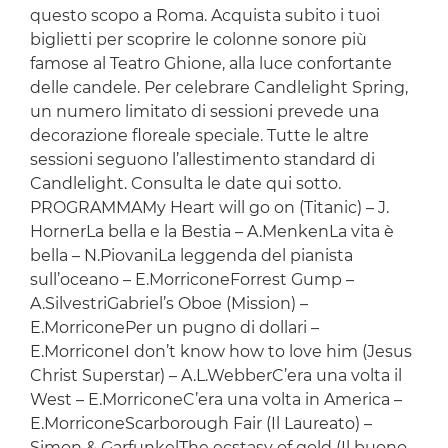
questo scopo a Roma. Acquista subito i tuoi
biglietti per scoprire le colonne sonore più
famose al Teatro Ghione, alla luce confortante
delle candele. Per celebrare Candlelight Spring,
un numero limitato di sessioni prevede una
decorazione floreale speciale. Tutte le altre
sessioni seguono l’allestimento standard di
Candlelight. Consulta le date qui sotto.
PROGRAMMAMy Heart will go on (Titanic) – J.
HornerLa bella e la Bestia – A.MenkenLa vita è
bella – N.PiovaniLa leggenda del pianista
sull’oceano – E.MorriconeForrest Gump –
A.SilvestriGabriel’s Oboe (Mission) –
E.MorriconePer un pugno di dollari –
E.MorriconeI don’t know how to love him (Jesus
Christ Superstar) – A.L.WebberC’era una volta il
West – E.MorriconeC’era una volta in America –
E.MorriconeScarborough Fair (Il Laureato) –
Simon & GarfunkelThe ecstasy of gold (Il buono,