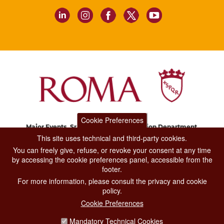
Cookie Preferences
Major Events, Sport, Tourism and Fashion Department.
Via di San Basilio, 51
This site uses technical and third-party cookies.
00187 Roma
You can freely give, refuse, or revoke your consent at any time
by accessing the cookie preferences panel, accessible from the
footer.
CONTACT CENTER TEL. 06 06 08
For more information, please consult the privacy and cookie
CONTATTA LA REDAZIONE
policy.
Cookie Preferences
Mandatory Technical Cookies
PRIVACY