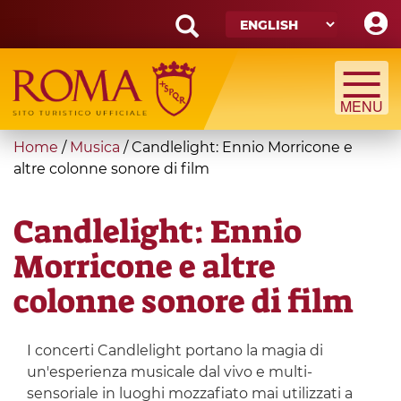
Skip
to
main
Search
content
form
Search
You
Home
/
Musica
/
Candlelight: Ennio Morricone e
are
altre colonne sonore di film
here
Candlelight: Ennio
Morricone e altre
colonne sonore di film
I concerti Candlelight portano la magia di
un'esperienza musicale dal vivo e multi-
sensoriale in luoghi mozzafiato mai utilizzati a