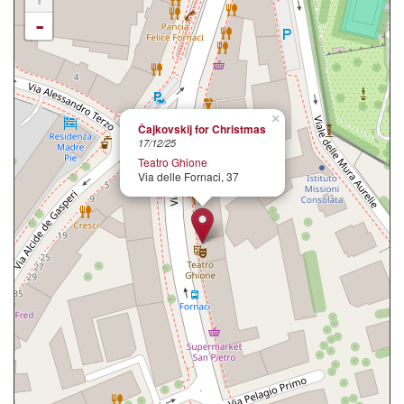
-
×
Čajkovskij for Christmas
17/12/25
Teatro Ghione
Via delle Fornaci, 37