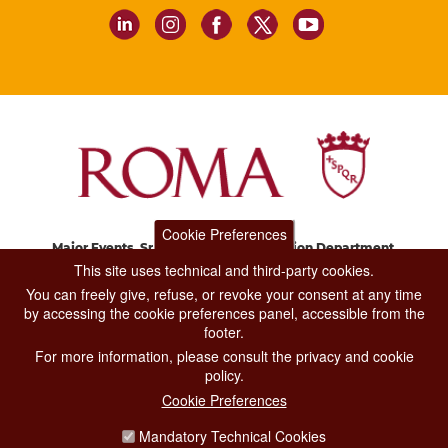
Cookie Preferences
Major Events, Sport, Tourism and Fashion Department.
Via di San Basilio, 51
This site uses technical and third-party cookies.
00187 Roma
You can freely give, refuse, or revoke your consent at any time
by accessing the cookie preferences panel, accessible from the
footer.
CONTACT CENTER TEL. 06 06 08
For more information, please consult the privacy and cookie
CONTATTA LA REDAZIONE
policy.
Cookie Preferences
Mandatory Technical Cookies
PRIVACY