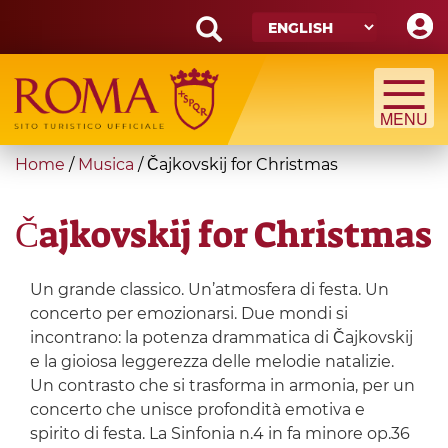
Skip
to
main
Search
content
form
Search
You
Home
/
Musica
/
Čajkovskij for Christmas
are
here
Čajkovskij for Christmas
Un grande classico. Un’atmosfera di festa. Un
concerto per emozionarsi. Due mondi si
incontrano: la potenza drammatica di Čajkovskij
e la gioiosa leggerezza delle melodie natalizie.
Un contrasto che si trasforma in armonia, per un
concerto che unisce profondità emotiva e
spirito di festa. La Sinfonia n.4 in fa minore op.36