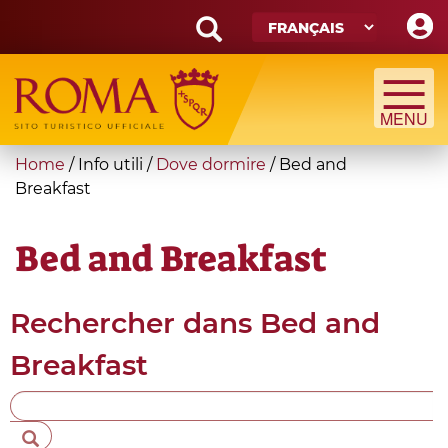
Skip
to
main
Search
content
form
Recherche
You
Home
/
Info utili
/
Dove dormire
/
Bed and
are
Breakfast
here
Bed and Breakfast
Rechercher dans
Bed and
Breakfast