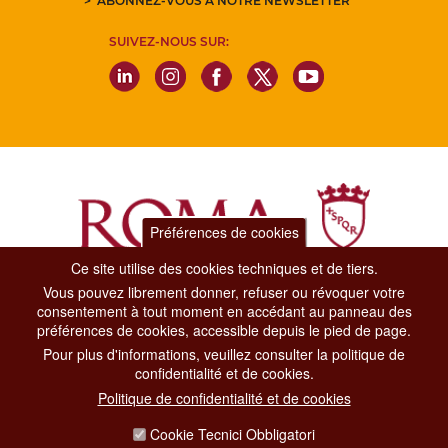
ABONNEZ-VOUS À NOTRE NEWSLETTER
SUIVEZ-NOUS SUR:
Préférences de cookies
Ce site utilise des cookies techniques et de tiers.
Vous pouvez librement donner, refuser ou révoquer votre
Dipartimento Grandi Eventi, Sport, Turismo e Moda.
consentement à tout moment en accédant au panneau des
Via di San Basilio, 51
préférences de cookies, accessible depuis le pied de page.
00187 Roma
Pour plus d'informations, veuillez consulter la politique de
confidentialité et de cookies.
CONTACT CENTER TEL. 06 06 08
Politique de confidentialité et de cookies
CONTATTA LA REDAZIONE
Cookie Tecnici Obbligatori