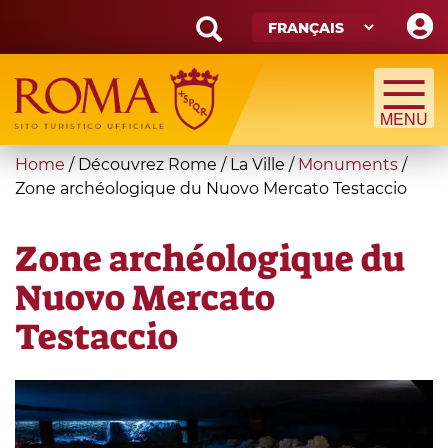
Skip
to
main
Search
content
form
Recherche
You
Home
/
Découvrez Rome
/
La Ville
/
Monuments
/
are
Zone archéologique du Nuovo Mercato Testaccio
here
Zone archéologique du
Nuovo Mercato
Testaccio