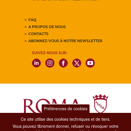
FAQ
A PROPOS DE NOUS
CONTACTS
ABONNEZ-VOUS À NOTRE NEWSLETTER
SUIVEZ-NOUS SUR:
Préférences de cookies
Ce site utilise des cookies techniques et de tiers.
Vous pouvez librement donner, refuser ou révoquer votre
Dipartimento Grandi Eventi, Sport, Turismo e Moda.