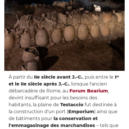
À partir du
IIe siècle avant J.-C.
, puis entre le
Iᵉʳ
et le IIe siècle après J.-C.
, lorsque l'ancien
débarcadère de Rome, au
Forum Boarium
,
devint insuffisant pour les besoins des
habitants, la plaine de
Testaccio
fut destinée à
la construction d'un port (
Emporium
) ainsi que
de bâtiments pour
la
conservation et
l'emmagasinage des marchandises
– tels que