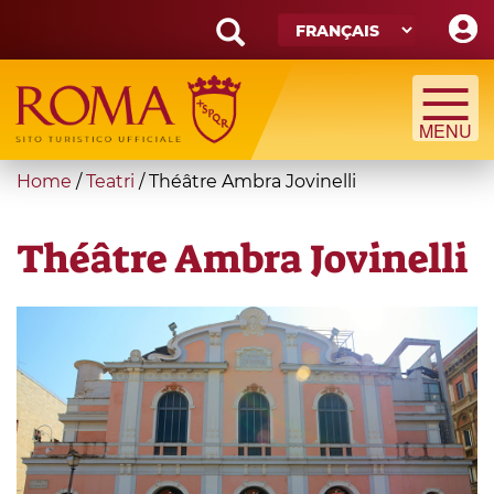
Skip
to
main
Search
content
form
Recherche
You
Home
/
Teatri
/
Théâtre Ambra Jovinelli
are
here
Théâtre Ambra Jovinelli