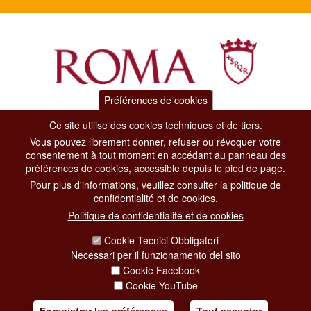
Préférences de cookies
Dipartimento Grandi Eventi, Sport, Turismo e Moda.
Ce site utilise des cookies techniques et de tiers.
Via di San Basilio, 51
Vous pouvez librement donner, refuser ou révoquer votre
00187 Roma
consentement à tout moment en accédant au panneau des
préférences de cookies, accessible depuis le pied de page.
Pour plus d'informations, veuillez consulter la politique de
CONTACT CENTER TEL. 06 06 08
confidentialité et de cookies.
CONTATTA LA REDAZIONE
Politique de confidentialité et de cookies
Cookie Tecnici Obbligatori
PRIVACY
Necessari per il funzionamento del sito
Cookie Facebook
SOCIAL MEDIA POLICY
Cookie YouTube
CREDITS