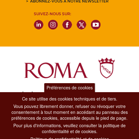
ABONNEZ-VOUS À NOTRE NEWSLETTER
SUIVEZ-NOUS SUR:
Préférences de cookies
Dipartimento Grandi Eventi, Sport, Turismo e Moda.
Ce site utilise des cookies techniques et de tiers.
Via di San Basilio, 51
00187 Roma
Vous pouvez librement donner, refuser ou révoquer votre
consentement à tout moment en accédant au panneau des
préférences de cookies, accessible depuis le pied de page.
CONTACT CENTER TEL. 06 06 08
Pour plus d'informations, veuillez consulter la politique de
CONTATTA LA REDAZIONE
confidentialité et de cookies.