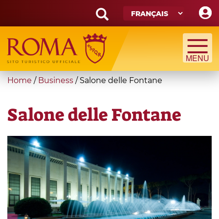
Skip
to
main
Search
content
form
Recherche
You
Home
/
Business
/
Salone delle Fontane
are
here
Salone delle Fontane