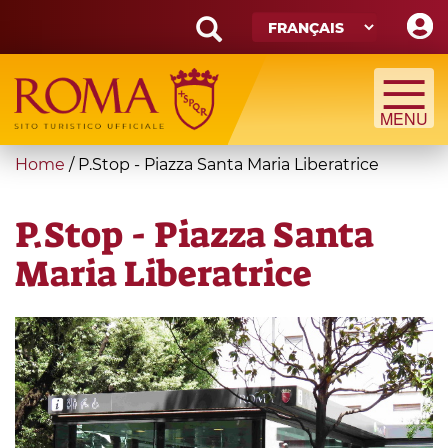
Skip
to
main
Search
content
form
Recherche
You
Home
/
P.Stop - Piazza Santa Maria Liberatrice
are
here
P.Stop - Piazza Santa
Maria Liberatrice