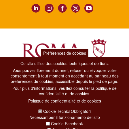
Préférences de cookies
Ce site utilise des cookies techniques et de tiers.
Vous pouvez librement donner, refuser ou révoquer votre
Dipartimento Grandi Eventi, Sport, Turismo e Moda.
consentement à tout moment en accédant au panneau des
Via di San Basilio, 51
préférences de cookies, accessible depuis le pied de page.
00187 Roma
Pour plus d'informations, veuillez consulter la politique de
confidentialité et de cookies.
CONTACT CENTER TEL. 06 06 08
Politique de confidentialité et de cookies
CONTATTA LA REDAZIONE
Cookie Tecnici Obbligatori
Necessari per il funzionamento del sito
Cookie Facebook
PRIVACY